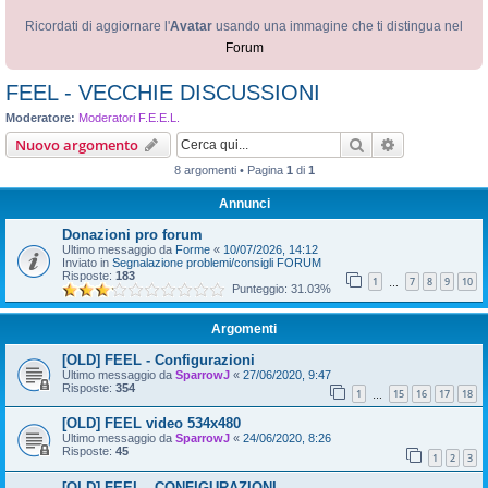
Ricordati di aggiornare l'
Avatar
usando una immagine che ti distingua nel
Forum
FEEL - VECCHIE DISCUSSIONI
Moderatore:
Moderatori F.E.E.L.
Cerca
Ricerca avan
Nuovo argomento
8 argomenti • Pagina
1
di
1
Annunci
Donazioni pro forum
Ultimo messaggio da
Forme
«
10/07/2026, 14:12
Inviato in
Segnalazione problemi/consigli FORUM
Risposte:
183
1
7
8
9
10
…
Punteggio: 31.03%
Argomenti
[OLD] FEEL - Configurazioni
Ultimo messaggio da
SparrowJ
«
27/06/2020, 9:47
Risposte:
354
1
15
16
17
18
…
[OLD] FEEL video 534x480
Ultimo messaggio da
SparrowJ
«
24/06/2020, 8:26
Risposte:
45
1
2
3
[OLD] FEEL - CONFIGURAZIONI