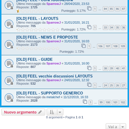
Ultimo messaggio da
SparrowJ
«
28/04/2020, 23:53
Risposte:
1725
1
84
85
86
87
…
Punteggio: 5.17%
[OLD] FEEL - LAYOUTS
Ultimo messaggio da
SparrowJ
«
31/01/2020, 16:21
Risposte:
705
1
33
34
35
36
…
Punteggio: 1.72%
[OLD] FEEL - NEWS E PROPOSTE
Ultimo messaggio da
SparrowJ
«
31/01/2020, 16:03
Risposte:
2173
1
106
107
108
109
…
Punteggio: 1.72%
[OLD] FEEL - GUIDE
Ultimo messaggio da
SparrowJ
«
31/01/2020, 16:00
Risposte:
807
1
38
39
40
41
…
[OLD] FEEL vecchie discussioni LAYOUTS
Ultimo messaggio da
SparrowJ
«
24/01/2020, 12:32
Risposte:
532
1
24
25
26
27
…
[OLD] FEEL - SUPPORTO GENERICO
Ultimo messaggio da
metalchef
«
11/12/2019, 16:33
Risposte:
2028
1
99
100
101
102
…
Nuovo argomento
8 argomenti • Pagina
1
di
1
Vai a