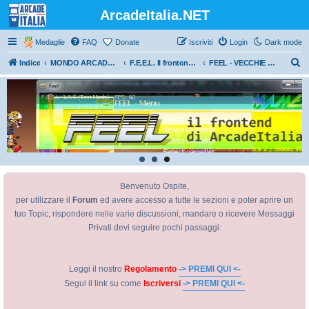
ArcadeItalia.NET
Medaglie
FAQ
Donate
Iscriviti
Login
Dark mode
C
Indice
MONDO ARCADE ITALIA
F.E.E.L. Il frontend di ArcadeItalia.net
FEEL - VECCHIE DISCUSSIONI
e
r
c
a
Benvenuto Ospite,
per utilizzare il
Forum
ed avere accesso a tutte le sezioni e poter aprire un
tuo Topic, rispondere nelle varie discussioni, mandare o ricevere Messaggi
Privati devi seguire pochi passaggi:
Leggi il nostro
Regolamento
-> PREMI QUI <-
Segui il link su come
Iscriversi
-> PREMI QUI <-