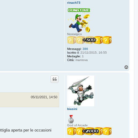
rinach73
Nostalgico
Messaggi:
386
Iscritto il:
21/11/2015, 16:55
Medaglie:
1
Città:
mantova
T
o
p
05/11/2021, 14:50
biasini
God of Arcade
iglia aperta per le occasioni