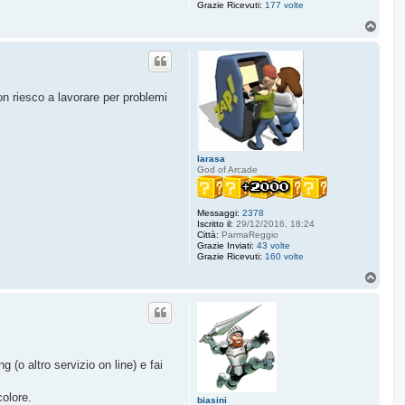
Grazie Ricevuti:
177 volte
T
o
p
on riesco a lavorare per problemi
larasa
God of Arcade
Messaggi:
2378
Iscritto il:
29/12/2016, 18:24
Città:
ParmaReggio
Grazie Inviati:
43 volte
Grazie Ricevuti:
160 volte
T
o
p
(o altro servizio on line) e fai
colore.
biasini