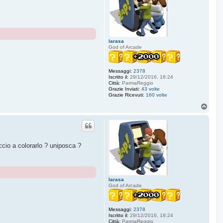
larasa
God of Arcade
Messaggi:
2378
Iscritto il:
29/12/2016, 18:24
Città:
ParmaReggio
Grazie Inviati:
43 volte
Grazie Ricevuti:
160 volte
T
o
p
ccio a colorarlo ? uniposca ?
larasa
God of Arcade
Messaggi:
2378
Iscritto il:
29/12/2016, 18:24
Città:
ParmaReggio