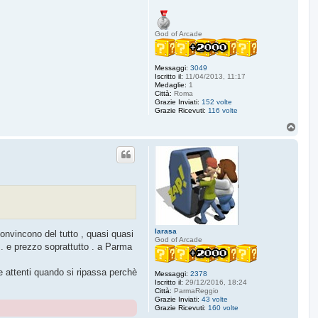
God of Arcade
Messaggi:
3049
Iscritto il:
11/04/2013, 11:17
Medaglie:
1
Città:
Roma
Grazie Inviati:
152 volte
Grazie Ricevuti:
116 volte
T
o
p
larasa
onvincono del tutto , quasi quasi
God of Arcade
... e prezzo soprattutto . a Parma
e attenti quando si ripassa perchè
Messaggi:
2378
Iscritto il:
29/12/2016, 18:24
Città:
ParmaReggio
Grazie Inviati:
43 volte
Grazie Ricevuti:
160 volte