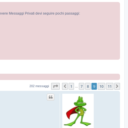
cevere Messaggi Privati devi seguire pochi passaggi:
Pagina
9
di
11
1
7
8
9
10
11
Precedente
Pro
202 messaggi
…