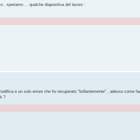
co , speriamo ... qualche diapositiva del lavoro :
 modifica e un solo errore che ho recuperato "brillantemente" , adesso come fa
ti ?