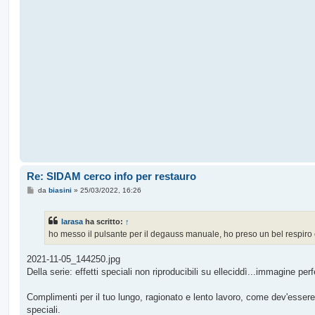
o
Re: SIDAM cerco info per restauro
M
da
biasini
»
25/03/2022, 16:26
e
s
s
larasa
ha scritto:
↑
a
g
ho messo il pulsante per il degauss manuale, ho preso un bel respiro e 
g
i
o
2021-11-05_144250.jpg
Della serie: effetti speciali non riproducibili su elleciddì...immagine perf
Complimenti per il tuo lungo, ragionato e lento lavoro, come dev'esser
speciali.