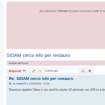
per utilizzare il
Forum
ed avere accesso a tutte le s
SIDAM cerco info per restauro
Regole del forum
Cerca
Ricerca 
Rispondi
Re: SIDAM cerco info per restauro
M
da
rinach73
»
24/03/2022, 12:04
e
s
Dovesse ripartire l'idea ci sto anch'io anche 10 persone con 100 m a te
s
a
g
g
i