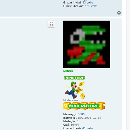
Grazie Inviati:
43 volte
Grazie Ricevuti:
160 volte
T
o
p
DigDug
Moderatore
Messaggi:
3805
Iscritto il:
23/07/2005, 19:24
Medaglie:
1
Città:
Rimini
Grazie Inviati:
41 volte