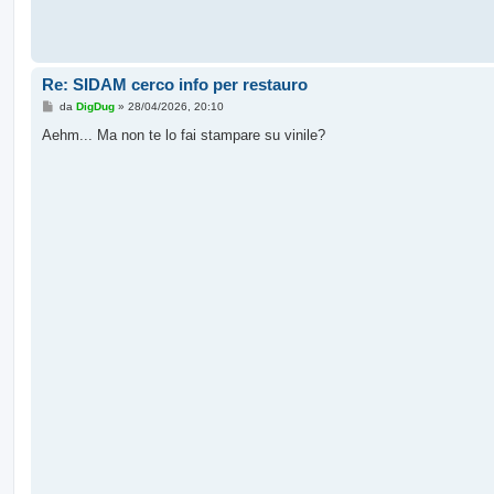
Re: SIDAM cerco info per restauro
M
da
DigDug
»
28/04/2026, 20:10
e
s
Aehm... Ma non te lo fai stampare su vinile?
s
a
g
g
i
o