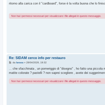
s
ritorno alla carica con il "cardboard", forse è la volta buona che lo finis
s
a
g
g
Non hai i permessi necessari per visualizzare i file allegati in questo messaggio.
i
o
Re: SIDAM cerco info per restauro
M
da
larasa
»
28/04/2026, 19:32
e
s
... che sfacchinata , un pomeriggio di "disegno" , ho fatto una piccola
s
matite colorate ? pastelli ? non saprei scegliere , avete dei suggerimen
a
g
g
Non hai i permessi necessari per visualizzare i file allegati in questo messaggio.
i
o