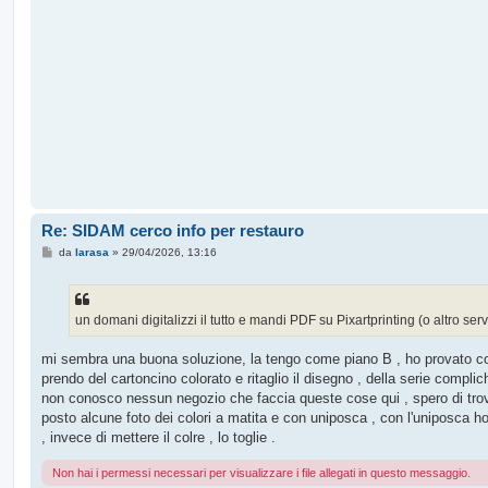
o
Re: SIDAM cerco info per restauro
M
da
larasa
»
29/04/2026, 13:16
e
s
s
a
g
un domani digitalizzi il tutto e mandi PDF su Pixartprinting (o altro ser
g
i
o
mi sembra una buona soluzione, la tengo come piano B , ho provato con g
prendo del cartoncino colorato e ritaglio il disegno , della serie compli
non conosco nessun negozio che faccia queste cose qui , spero di tro
posto alcune foto dei colori a matita e con uniposca , con l'uniposca 
, invece di mettere il colre , lo toglie .
Non hai i permessi necessari per visualizzare i file allegati in questo messaggio.