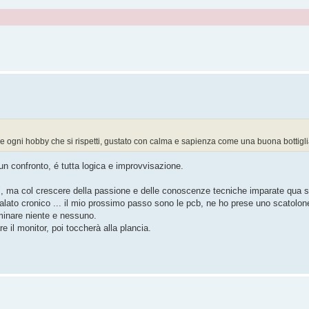
e ogni hobby che si rispetti, gustato con calma e sapienza come una buona bottiglia
un confronto, é tutta logica e improvvisazione.
no", ma col crescere della passione e delle conoscenze tecniche imparate qua s
 malato cronico ... il mio prossimo passo sono le pcb, ne ho prese uno scatolo
minare niente e nessuno.
are il monitor, poi toccherà alla plancia.