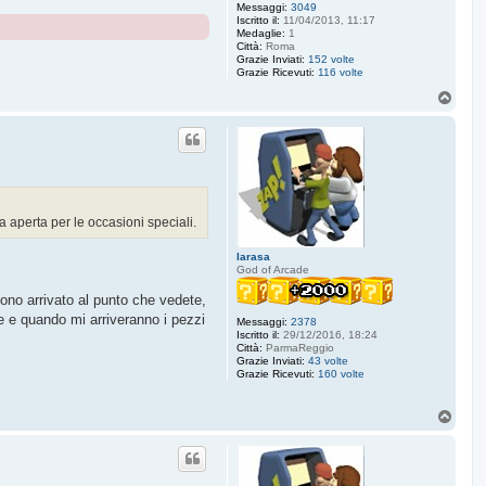
Messaggi:
3049
Iscritto il:
11/04/2013, 11:17
Medaglie:
1
Città:
Roma
Grazie Inviati:
152 volte
Grazie Ricevuti:
116 volte
T
o
p
 aperta per le occasioni speciali.
larasa
God of Arcade
ono arrivato al punto che vedete,
ne e quando mi arriveranno i pezzi
Messaggi:
2378
Iscritto il:
29/12/2016, 18:24
Città:
ParmaReggio
Grazie Inviati:
43 volte
Grazie Ricevuti:
160 volte
T
o
p