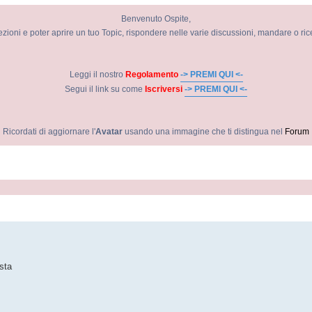
Benvenuto Ospite,
ezioni e poter aprire un tuo Topic, rispondere nelle varie discussioni, mandare o ri
Leggi il nostro
Regolamento
-> PREMI QUI <-
Segui il link su come
Iscriversi
-> PREMI QUI <-
Ricordati di aggiornare l'
Avatar
usando una immagine che ti distingua nel
Forum
avanzata
sta