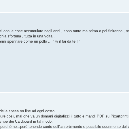
ti con le cose accumulate negli anni , sono tante ma prima o poi finiranno , n
ia sfortuna , tutta in una volta .
armi spennare come un pollo ... " w il fai da te ! "
 della spesa on line ad ogni costo.
così, mal che va un domani digitalizzi il tutto e mandi PDF su Pixartprinting 
stampe dei Cardboard in tal modo.
 perchè no...però tenendo conto dell'assorbimento e possibile scurimento del 