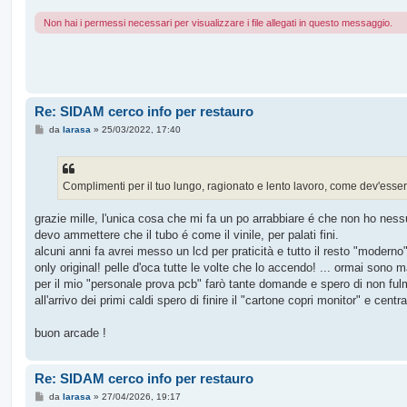
Non hai i permessi necessari per visualizzare i file allegati in questo messaggio.
Re: SIDAM cerco info per restauro
M
da
larasa
»
25/03/2022, 17:40
e
s
s
a
g
Complimenti per il tuo lungo, ragionato e lento lavoro, come dev'esser
g
i
o
grazie mille, l'unica cosa che mi fa un po arrabbiare é che non ho ness
devo ammettere che il tubo é come il vinile, per palati fini.
alcuni anni fa avrei messo un lcd per praticità e tutto il resto "moder
only original! pelle d'oca tutte le volte che lo accendo! ... ormai sono
per il mio "personale prova pcb" farò tante domande e spero di non ful
all'arrivo dei primi caldi spero di finire il "cartone copri monitor" e centr
buon arcade !
Re: SIDAM cerco info per restauro
M
da
larasa
»
27/04/2026, 19:17
e