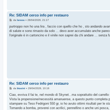
Re: SIDAM cerco info per restauro
M
da
larasa
»
28/04/2026, 21:17
e
s
purtroppo non ho una lira , faccio con quello che ho , sto andando avan
s
di salute e sono rimasto da solo ... devo aver accumulato anche parecch
a
g
l'originale è in cartoncino e il vinile non saprei da chi andare ... senza f
g
i
o
Re: SIDAM cerco info per restauro
M
da
biasini
»
29/04/2026, 10:16
e
s
Ciao, evviva il fai te, nel mondo di Skynet...ma soprattutto del carrello
s
Vista la propensione/necessità amanuense, a questo punto completa pure 
a
g
stampare su Teso Fedrigoni 550 gr, io ho avuto ottimi risultati per le 
g
Tornando a bomba, proverei con acrilici, pennellino o anche uni posca,
i