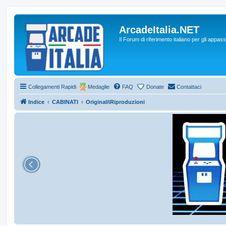
ArcadeItalia.NET
Il Forum di riferimento italiano per gli appas
Collegamenti Rapidi
Medaglie
FAQ
Donate
Contattaci
Indice
CABINATI
Originali\Riproduzioni