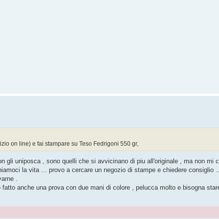
vizio on line) e fai stampare su Teso Fedrigoni 550 gr,
li uniposca , sono quelli che si avvicinano di piu all'originale , ma non mi c
chiamoci la vita ... provo a cercare un negozio di stampe e chiedere consiglio 
varne .
ho fatto anche una prova con due mani di colore , pelucca molto e bisogna star