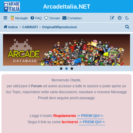
ArcadeItalia.NET
Medaglie
FAQ
Donate
Contattaci
C
Indice
CABINATI
Originali\Riproduzioni
e
r
c
a
Benvenuto Ospite,
per utilizzare il
Forum
ed avere accesso a tutte le sezioni e poter aprire un
tuo Topic, rispondere nelle varie discussioni, mandare o ricevere Messaggi
Privati devi seguire pochi passaggi:
Leggi il nostro
Regolamento
-> PREMI QUI <-
Segui il link su come
Iscriversi
-> PREMI QUI <-