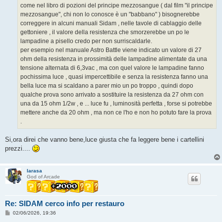
g
come nel libro di pozioni del principe mezzosangue ( dal film "il principe
g
mezzosangue", chi non lo conosce è un "babbano" ) bisognerebbe
i
o
correggere in alcuni manuali Sidam , nelle tavole di cablaggio delle
gettoniere , il valore della resistenza che smorzerebbe un po le
lampadine a pisello credo per non surriscaldarle.
per esempio nel manuale Astro Battle viene indicato un valore di 27
ohm della resistenza in prossimità delle lampadine alimentate da una
tensione alternata di 6,3vac , ma con quel valore le lampadine fanno
pochissima luce , quasi impercettibile e senza la resistenza fanno una
bella luce ma si scaldano a parer mio un po troppo , quindi dopo
qualche prova sono arrivato a sostituire la resistenza da 27 ohm con
una da 15 ohm 1/2w , e ... luce fu , luminosità perfetta , forse si potrebbe
mettere anche da 20 ohm , ma non ce l'ho e non ho potuto fare la prova
.
Si,ora direi che vanno bene,luce giusta che fa leggere bene i cartellini
prezzi....
larasa
God of Arcade
Re: SIDAM cerco info per restauro
M
02/06/2026, 19:36
e