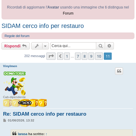
Ricordati di aggiornare l'
Avatar
usando una immagine che ti distingua nel
Forum
SIDAM cerco info per restauro
Regole del forum
Cerca
Ricerca avan
Rispondi
Pagina
11
di
11
1
7
8
9
10
11
Precedente
202 messaggi
…
Vinylmen
Cab-dipendente
Re: SIDAM cerco info per restauro
M
01/06/2026, 13:32
e
s
s
larasa
ha scritto:
↑
a