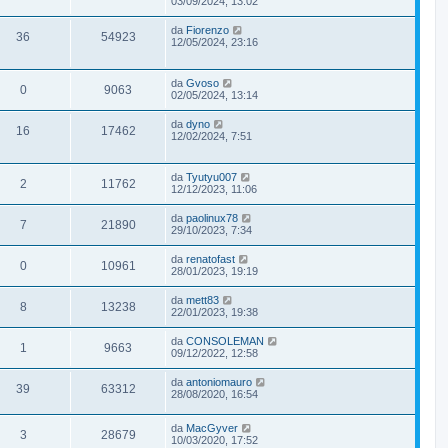
03/09/2024, 13:02
da
Fiorenzo
36
54923
12/05/2024, 23:16
da
Gvoso
0
9063
02/05/2024, 13:14
da
dyno
16
17462
12/02/2024, 7:51
da
Tyutyu007
2
11762
12/12/2023, 11:06
da
paolinux78
7
21890
29/10/2023, 7:34
da
renatofast
0
10961
28/01/2023, 19:19
da
mett83
8
13238
22/01/2023, 19:38
da
CONSOLEMAN
1
9663
09/12/2022, 12:58
da
antoniomauro
39
63312
28/08/2020, 16:54
da
MacGyver
3
28679
10/03/2020, 17:52