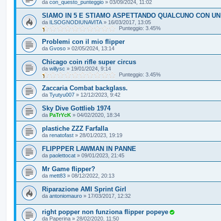
da
con_questo_punteggio
»
03/09/2024, 11:02
SIAMO IN 5 E STIAMO ASPETTANDO QUALCUNO CON U
da
ILSOGNODIUNAVITA
»
16/03/2017, 13:05
Punteggio: 3.45%
Problemi con il mio flipper
da
Gvoso
»
02/05/2024, 13:14
Chicago coin rifle super circus
da
willysc
»
19/01/2024, 9:14
Punteggio: 3.45%
Zaccaria Combat backglass.
da
Tyutyu007
»
12/12/2023, 9:42
Sky Dive Gottlieb 1974
da
PaTrYcK
»
04/02/2020, 18:34
plastiche ZZZ Farfalla
da
renatofast
»
28/01/2023, 19:19
FLIPPPER LAWMAN IN PANNE
da
paolettocat
»
09/01/2023, 21:45
Mr Game flipper?
da
mett83
»
08/12/2022, 20:13
Riparazione AMI Sprint Girl
da
antoniomauro
»
17/03/2017, 12:32
right popper non funziona flipper popeye
da
Paperina
»
28/02/2020, 11:50