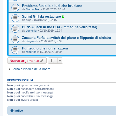
Problema fusibile e luci che bruciano
da
Marco Tex
»
21/02/2020, 20:46
Sprint Girl da restaurare
da
bujo
»
07/01/2020, 22:15
BENSA Jack in the BOX (immagine vetro testa)
da
demonlg
»
02/10/2019, 19:34
Zaccaria Farfalla switch del piano e flippante di sinistra
da
diegotech
»
26/08/2019, 9:39
Punteggio che non si azzera
da
robertos
»
11/11/2017, 20:09
Nuovo argomento
Torna all’Indice della Board
PERMESSI FORUM
Non puoi
aprire nuovi argomenti
Non puoi
rispondere negli argomenti
Non puoi
modificare i tuoi messaggi
Non puoi
cancellare i tuoi messaggi
Non puoi
inviare allegati
Indice