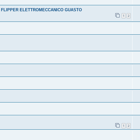
N FLIPPER ELETTROMECCANICO GUASTO
1
2
1
2