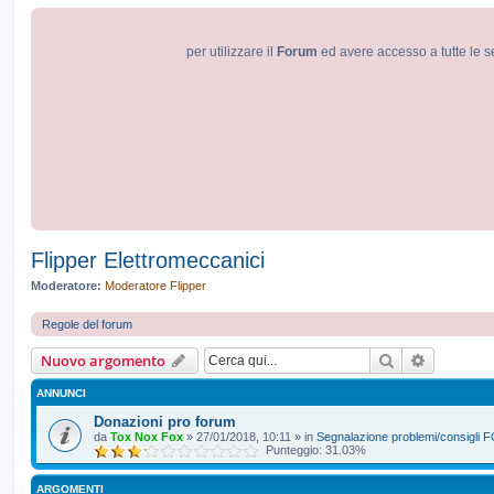
per utilizzare il
Forum
ed avere accesso a tutte le s
Flipper Elettromeccanici
Moderatore:
Moderatore Flipper
Regole del forum
Cerca
Ricerca a
Nuovo argomento
ANNUNCI
Donazioni pro forum
da
Tox Nox Fox
»
27/01/2018, 10:11
» in
Segnalazione problemi/consigli
Punteggio: 31.03%
ARGOMENTI