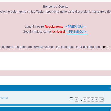
Benvenuto Ospite,
ezioni e poter aprire un tuo Topic, rispondere nelle varie discussioni, mandare o ri
Leggi il nostro
Regolamento
-> PREMI QUI <-
Segui il link su come
Iscriversi
-> PREMI QUI <-
Ricordati di aggiornare l'
Avatar
usando una immagine che ti distingua nel
Forum
vanzata
 FORUM
1
6
7
8
9
10
…