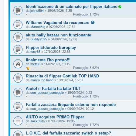
Identificazione di un cabinato per flipper italiano
da
johns594
»
15/06/2026, 7:35
Punteggio: 1.72%
Williams Vagabond da recuperare 😅
da
MarcoVag
»
07/06/2026, 17:34
aiuto bally bazaar non funzionante
da
Buddy2025
»
04/06/2026, 17:06
Flipper Eldorado Europlay
da
tony65
»
17/10/2025, 22:58
finalmente l'ho presto!!!
da
mett83
»
11/02/2023, 19:15
Punteggio: 8.62%
Rinascita di flipper Gottlieb TOP HAND
da
marco top hand
»
13/11/2024, 15:37
Aiuto! il Farfalla ha fatto TILT
da
con_questo_punteggio
»
15/09/2024, 0:23
Punteggio: 1.72%
Farfalla zaccaria flippante esterno non risponde
da
con_questo_punteggio
»
09/09/2024, 10:12
AIUTO acquisto PRIMO Flipper
da
Jack89ita
»
07/09/2024, 19:35
Punteggio: 1.72%
L.O.V.E. del farfalla zaccaria: switch o setup?