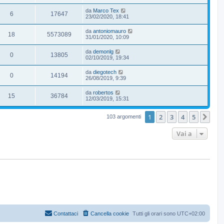
da
Marco Tex
6
17647
23/02/2020, 18:41
da
antoniomauro
18
5573089
31/01/2020, 10:09
da
demonlg
0
13805
02/10/2019, 19:34
da
diegotech
0
14194
26/08/2019, 9:39
da
robertos
15
36784
12/03/2019, 15:31
1
2
3
4
5
Pro
103 argomenti
Vai a
Contattaci
Cancella cookie
Tutti gli orari sono
UTC+02:00