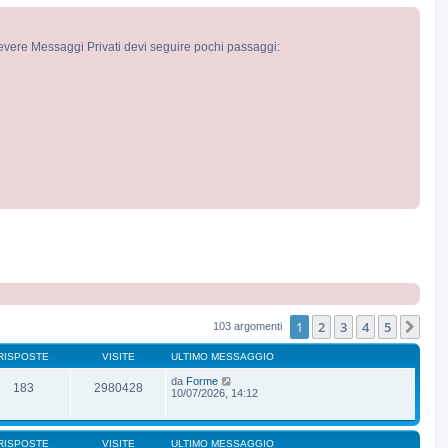
cevere Messaggi Privati devi seguire pochi passaggi:
1
2
3
4
5
Pro
103 argomenti
RISPOSTE
VISITE
ULTIMO MESSAGGIO
da
Forme
183
2980428
10/07/2026, 14:12
RISPOSTE
VISITE
ULTIMO MESSAGGIO