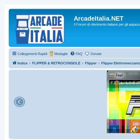
ArcadeItalia.NET
Il Forum di riferimento italiano per gli appas
Collegamenti Rapidi
Medaglie
FAQ
Donate
Indice
FLIPPER & RETROCONSOLE
Flipper
Flipper Elettromeccanic