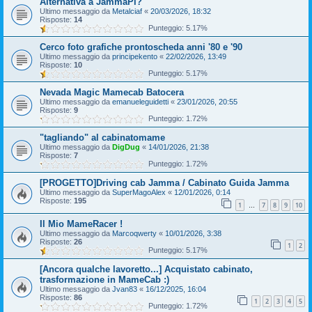
Alternativa a JammaPi?
Ultimo messaggio da
Metalciaf
«
20/03/2026, 18:32
Risposte:
14
Punteggio: 5.17%
Cerco foto grafiche prontoscheda anni '80 e '90
Ultimo messaggio da
principekento
«
22/02/2026, 13:49
Risposte:
10
Punteggio: 5.17%
Nevada Magic Mamecab Batocera
Ultimo messaggio da
emanueleguidetti
«
23/01/2026, 20:55
Risposte:
9
Punteggio: 1.72%
"tagliando" al cabinatomame
Ultimo messaggio da
DigDug
«
14/01/2026, 21:38
Risposte:
7
Punteggio: 1.72%
[PROGETTO]Driving cab Jamma / Cabinato Guida Jamma
Ultimo messaggio da
SuperMagoAlex
«
12/01/2026, 0:14
Risposte:
195
1
7
8
9
10
…
Il Mio MameRacer !
Ultimo messaggio da
Marcoqwerty
«
10/01/2026, 3:38
Risposte:
26
1
2
Punteggio: 5.17%
[Ancora qualche lavoretto...] Acquistato cabinato,
trasformazione in MameCab :)
Ultimo messaggio da
Jvan83
«
16/12/2025, 16:04
Risposte:
86
1
2
3
4
5
Punteggio: 1.72%