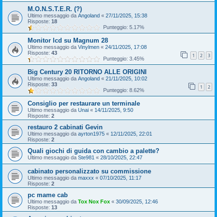
M.O.N.S.T.E.R. (?)
Ultimo messaggio da
Angoland
«
27/11/2025, 15:38
Risposte:
18
Punteggio: 5.17%
Monitor lcd su Magnum 28
Ultimo messaggio da
Vinylmen
«
24/11/2025, 17:08
Risposte:
43
1
2
3
Punteggio: 3.45%
Big Century 20 RITORNO ALLE ORIGINI
Ultimo messaggio da
Angoland
«
21/11/2025, 10:02
Risposte:
33
1
2
Punteggio: 8.62%
Consiglio per restaurare un terminale
Ultimo messaggio da
Unai
«
14/11/2025, 9:50
Risposte:
2
restauro 2 cabinati Gevin
Ultimo messaggio da
ayrton1975
«
12/11/2025, 22:01
Risposte:
2
Quali giochi di guida con cambio a palette?
Ultimo messaggio da
Ste981
«
28/10/2025, 22:47
cabinato personalizzato su commissione
Ultimo messaggio da
maxxx
«
07/10/2025, 11:17
Risposte:
2
pc mame cab
Ultimo messaggio da
Tox Nox Fox
«
30/09/2025, 12:46
Risposte:
13