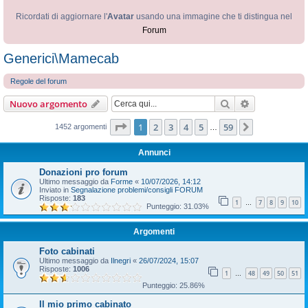
Ricordati di aggiornare l'
Avatar
usando una immagine che ti distingua nel
Forum
Generici\Mamecab
Regole del forum
Cerca
Ricerca avan
Nuovo argomento
Pagina
1
di
59
1
2
3
4
5
59
Prossimo
1452 argomenti
…
Annunci
Donazioni pro forum
Ultimo messaggio da
Forme
«
10/07/2026, 14:12
Inviato in
Segnalazione problemi/consigli FORUM
Risposte:
183
1
7
8
9
10
…
Punteggio: 31.03%
Argomenti
Foto cabinati
Ultimo messaggio da
Ilnegri
«
26/07/2024, 15:07
Risposte:
1006
1
48
49
50
51
…
Punteggio: 25.86%
Il mio primo cabinato