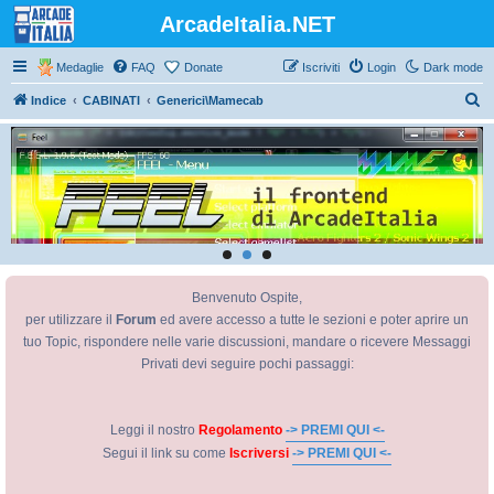
ArcadeItalia.NET
Medaglie
FAQ
Donate
Iscriviti
Login
Dark mode
C
Indice
CABINATI
Generici\Mamecab
e
r
c
a
Benvenuto Ospite,
per utilizzare il
Forum
ed avere accesso a tutte le sezioni e poter aprire un
tuo Topic, rispondere nelle varie discussioni, mandare o ricevere Messaggi
Privati devi seguire pochi passaggi:
Leggi il nostro
Regolamento
-> PREMI QUI <-
Segui il link su come
Iscriversi
-> PREMI QUI <-