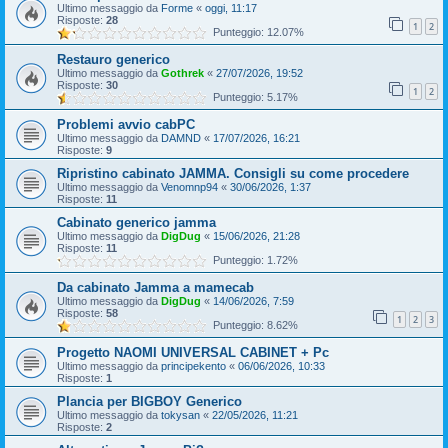
Ultimo messaggio da
Forme
«
oggi, 11:17
Risposte:
28
1
2
Punteggio: 12.07%
Restauro generico
Ultimo messaggio da
Gothrek
«
27/07/2026, 19:52
Risposte:
30
1
2
Punteggio: 5.17%
Problemi avvio cabPC
Ultimo messaggio da
DAMND
«
17/07/2026, 16:21
Risposte:
9
Ripristino cabinato JAMMA. Consigli su come procedere
Ultimo messaggio da
Venomnp94
«
30/06/2026, 1:37
Risposte:
11
Cabinato generico jamma
Ultimo messaggio da
DigDug
«
15/06/2026, 21:28
Risposte:
11
Punteggio: 1.72%
Da cabinato Jamma a mamecab
Ultimo messaggio da
DigDug
«
14/06/2026, 7:59
Risposte:
58
1
2
3
Punteggio: 8.62%
Progetto NAOMI UNIVERSAL CABINET + Pc
Ultimo messaggio da
principekento
«
06/06/2026, 10:33
Risposte:
1
Plancia per BIGBOY Generico
Ultimo messaggio da
tokysan
«
22/05/2026, 11:21
Risposte:
2