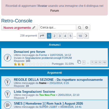
Ricordati di aggiornare l'
Avatar
usando una immagine che ti distingua nel
Forum
Retro-Console
Cerca
Ricerca avan
Nuovo argomento
Pagina
1
di
10
1
2
3
4
5
10
Prossimo
238 argomenti
…
Annunci
Donazioni pro forum
Ultimo messaggio da
Forme
«
10/07/2026, 14:12
Inviato in
Segnalazione problemi/consigli FORUM
Risposte:
183
1
7
8
9
10
…
Punteggio: 31.03%
Argomenti
REGOLE DELLA SEZIONE - Da rispettare scrupolosamente
Ultimo messaggio da
frame
«
23/11/2014, 0:15
Risposte:
19
Lista Segnalazioni Sezione
Ultimo messaggio da
Tox Nox Fox
«
20/01/2014, 22:10
Risposte:
7
SNES [ Homebrew ] [ Rom hack ] August 2026
Ultimo messaggio da
SUPER-J11BIT
«
05/08/2026, 14:41