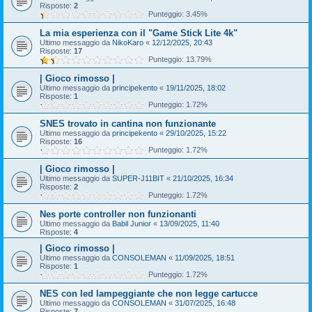
Risposte:
2
Punteggio: 3.45%
La mia esperienza con il "Game Stick Lite 4k"
Ultimo messaggio da
NikoKaro
«
12/12/2025, 20:43
Risposte:
17
Punteggio: 13.79%
| Gioco rimosso |
Ultimo messaggio da
principekento
«
19/11/2025, 18:02
Risposte:
1
Punteggio: 1.72%
SNES trovato in cantina non funzionante
Ultimo messaggio da
principekento
«
29/10/2025, 15:22
Risposte:
16
Punteggio: 1.72%
| Gioco rimosso |
Ultimo messaggio da
SUPER-J11BIT
«
21/10/2025, 16:34
Risposte:
2
Punteggio: 1.72%
Nes porte controller non funzionanti
Ultimo messaggio da
Babil Junior
«
13/09/2025, 11:40
Risposte:
4
| Gioco rimosso |
Ultimo messaggio da
CONSOLEMAN
«
11/09/2025, 18:51
Risposte:
1
Punteggio: 1.72%
NES con led lampeggiante che non legge cartucce
Ultimo messaggio da
CONSOLEMAN
«
31/07/2025, 16:48
Risposte:
7