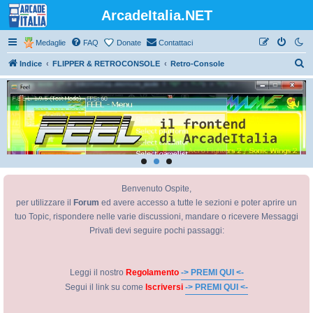
ArcadeItalia.NET
Medaglie
FAQ
Donate
Contattaci
C
Indice
FLIPPER & RETROCONSOLE
Retro-Console
e
r
c
a
Benvenuto Ospite,
per utilizzare il
Forum
ed avere accesso a tutte le sezioni e poter aprire un
tuo Topic, rispondere nelle varie discussioni, mandare o ricevere Messaggi
Privati devi seguire pochi passaggi:
Leggi il nostro
Regolamento
-> PREMI QUI <-
Segui il link su come
Iscriversi
-> PREMI QUI <-