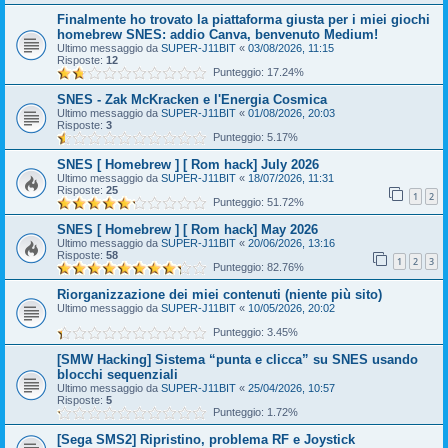
Finalmente ho trovato la piattaforma giusta per i miei giochi
homebrew SNES: addio Canva, benvenuto Medium!
Ultimo messaggio da
SUPER-J11BIT
«
03/08/2026, 11:15
Risposte:
12
Punteggio: 17.24%
SNES - Zak McKracken e l'Energia Cosmica
Ultimo messaggio da
SUPER-J11BIT
«
01/08/2026, 20:03
Risposte:
3
Punteggio: 5.17%
SNES [ Homebrew ] [ Rom hack] July 2026
Ultimo messaggio da
SUPER-J11BIT
«
18/07/2026, 11:31
Risposte:
25
1
2
Punteggio: 51.72%
SNES [ Homebrew ] [ Rom hack] May 2026
Ultimo messaggio da
SUPER-J11BIT
«
20/06/2026, 13:16
Risposte:
58
1
2
3
Punteggio: 82.76%
Riorganizzazione dei miei contenuti (niente più sito)
Ultimo messaggio da
SUPER-J11BIT
«
10/05/2026, 20:02
Punteggio: 3.45%
[SMW Hacking] Sistema “punta e clicca” su SNES usando
blocchi sequenziali
Ultimo messaggio da
SUPER-J11BIT
«
25/04/2026, 10:57
Risposte:
5
Punteggio: 1.72%
[Sega SMS2] Ripristino, problema RF e Joystick