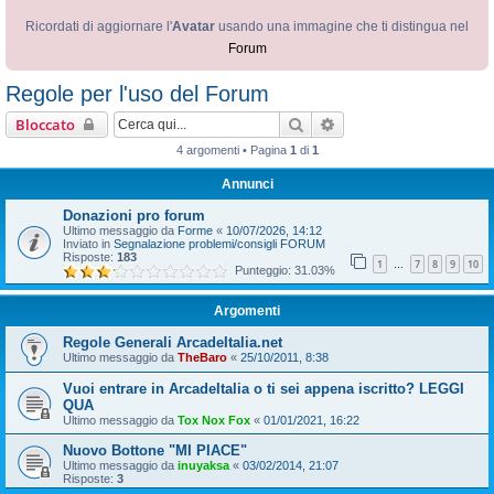
Ricordati di aggiornare l'
Avatar
usando una immagine che ti distingua nel
Forum
Regole per l'uso del Forum
Cerca
Ricerca avanzata
Bloccato
4 argomenti • Pagina
1
di
1
Annunci
Donazioni pro forum
Ultimo messaggio da
Forme
«
10/07/2026, 14:12
Inviato in
Segnalazione problemi/consigli FORUM
Risposte:
183
1
7
8
9
10
…
Punteggio: 31.03%
Argomenti
Regole Generali ArcadeItalia.net
Ultimo messaggio da
TheBaro
«
25/10/2011, 8:38
Vuoi entrare in ArcadeItalia o ti sei appena iscritto? LEGGI
QUA
Ultimo messaggio da
Tox Nox Fox
«
01/01/2021, 16:22
Nuovo Bottone "MI PIACE"
Ultimo messaggio da
inuyaksa
«
03/02/2014, 21:07
Risposte:
3