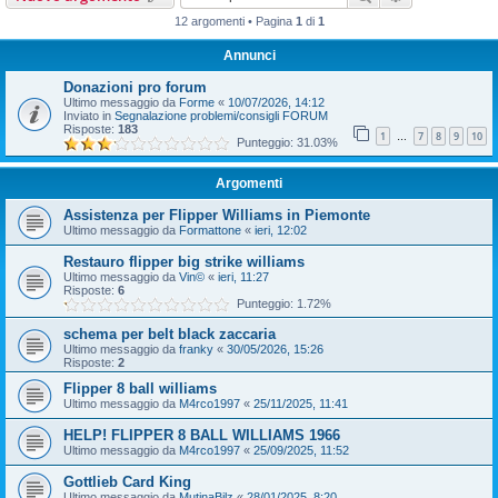
12 argomenti • Pagina
1
di
1
Annunci
Donazioni pro forum
Ultimo messaggio da
Forme
«
10/07/2026, 14:12
Inviato in
Segnalazione problemi/consigli FORUM
Risposte:
183
1
7
8
9
10
…
Punteggio: 31.03%
Argomenti
Assistenza per Flipper Williams in Piemonte
Ultimo messaggio da
Formattone
«
ieri, 12:02
Restauro flipper big strike williams
Ultimo messaggio da
Vin©
«
ieri, 11:27
Risposte:
6
Punteggio: 1.72%
schema per belt black zaccaria
Ultimo messaggio da
franky
«
30/05/2026, 15:26
Risposte:
2
Flipper 8 ball williams
Ultimo messaggio da
M4rco1997
«
25/11/2025, 11:41
HELP! FLIPPER 8 BALL WILLIAMS 1966
Ultimo messaggio da
M4rco1997
«
25/09/2025, 11:52
Gottlieb Card King
Ultimo messaggio da
MutinaBilz
«
28/01/2025, 8:20