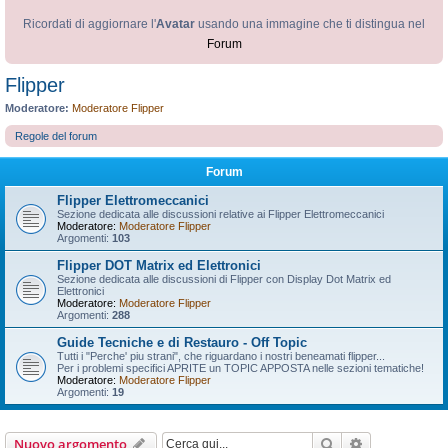
Ricordati di aggiornare l'
Avatar
usando una immagine che ti distingua nel
Forum
Flipper
Moderatore:
Moderatore Flipper
Regole del forum
Forum
Flipper Elettromeccanici
Sezione dedicata alle discussioni relative ai Flipper Elettromeccanici
Moderatore:
Moderatore Flipper
Argomenti:
103
Flipper DOT Matrix ed Elettronici
Sezione dedicata alle discussioni di Flipper con Display Dot Matrix ed
Elettronici
Moderatore:
Moderatore Flipper
Argomenti:
288
Guide Tecniche e di Restauro - Off Topic
Tutti i "Perche' piu strani", che riguardano i nostri beneamati flipper...
Per i problemi specifici APRITE un TOPIC APPOSTA nelle sezioni tematiche!
Moderatore:
Moderatore Flipper
Argomenti:
19
Cerca
Ricerca avan
Nuovo argomento