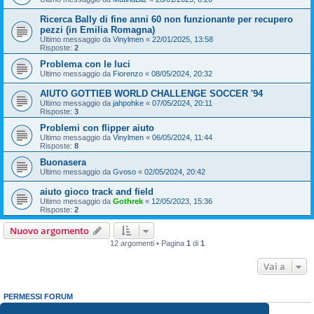
Ricerca Bally di fine anni 60 non funzionante per recupero
pezzi (in Emilia Romagna)
Ultimo messaggio da
Vinylmen
«
22/01/2025, 13:58
Risposte:
2
Problema con le luci
Ultimo messaggio da
Fiorenzo
«
08/05/2024, 20:32
AIUTO GOTTIEB WORLD CHALLENGE SOCCER '94
Ultimo messaggio da
jahpohke
«
07/05/2024, 20:11
Risposte:
3
Problemi con flipper aiuto
Ultimo messaggio da
Vinylmen
«
06/05/2024, 11:44
Risposte:
8
Buonasera
Ultimo messaggio da
Gvoso
«
02/05/2024, 20:42
aiuto gioco track and field
Ultimo messaggio da
Gothrek
«
12/05/2023, 15:36
Risposte:
2
Nuovo argomento
12 argomenti • Pagina
1
di
1
Vai a
PERMESSI FORUM
Non puoi
aprire nuovi argomenti