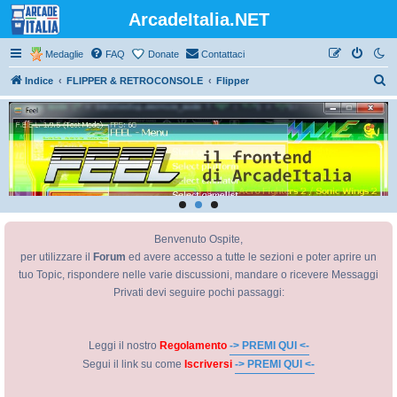
ArcadeItalia.NET
Medaglie
FAQ
Donate
Contattaci
C
Indice
FLIPPER & RETROCONSOLE
Flipper
e
r
c
a
Benvenuto Ospite,
per utilizzare il
Forum
ed avere accesso a tutte le sezioni e poter aprire un
tuo Topic, rispondere nelle varie discussioni, mandare o ricevere Messaggi
Privati devi seguire pochi passaggi:
Leggi il nostro
Regolamento
-> PREMI QUI <-
Segui il link su come
Iscriversi
-> PREMI QUI <-