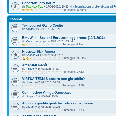
Donazioni pro forum
da
Tox Nox Fox
»
27/01/2018, 10:11
» in
Segnalazione problemi/consigli
Punteggio: 31.03%
ARGOMENTI
Teknoparrot Game Config
da
adolfo69
»
22/07/2026, 11:11
EmuWiki - Sezioni Emulatori aggiornate (10/7/2026)
da
Vincenzo Scarpa
»
13/05/2025, 21:04
Punteggio: 6.9%
Progetto HDF Amiga
da
SoccerKid
»
17/12/2023, 6:07
Punteggio: 24.14%
Arcade64 menù
da
mrbscl
»
16/01/2025, 8:31
Punteggio: 1.72%
VIRTUA TENNIS ancora non giocabile?
da
pinetto
»
08/01/2026, 16:34
Punteggio: 1.72%
Commodore Amiga Gamebase
da
Seiya
»
12/06/2024, 15:37
Aiutoo :) gradita qualche indicazione please
da
Juzam
»
26/05/2026, 14:01
Punteggio: 1.72%