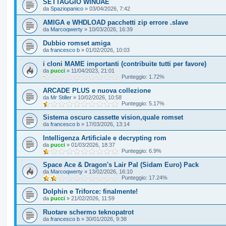
SETTAGGIO WINUAE
da
Spaziopanico
»
03/04/2026, 7:42
AMIGA e WHDLOAD pacchetti zip errore .slave
da
Marcoqwerty
»
10/03/2026, 16:39
Dubbio romset amiga
da
francesco b
»
01/02/2026, 10:03
i cloni MAME importanti (contribuite tutti per favore)
da
pucci
»
11/04/2023, 21:01
Punteggio: 1.72%
ARCADE PLUS e nuova collezione
da
Mr Stiller
»
10/02/2026, 10:58
Punteggio: 5.17%
Sistema oscuro cassette vision,quale romset
da
francesco b
»
17/03/2026, 13:14
Intelligenza Artificiale e decrypting rom
da
pucci
»
01/03/2026, 18:37
Punteggio: 6.9%
Space Ace & Dragon's Lair Pal (Sidam Euro) Pack
da
Marcoqwerty
»
13/02/2026, 16:10
Punteggio: 17.24%
Dolphin e Triforce: finalmente!
da
pucci
»
21/02/2026, 11:59
Ruotare schermo teknopatrot
da
francesco b
»
30/01/2026, 9:38