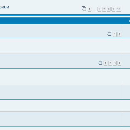
 FORUM
1
6
7
8
9
10
…
1
2
1
2
3
4