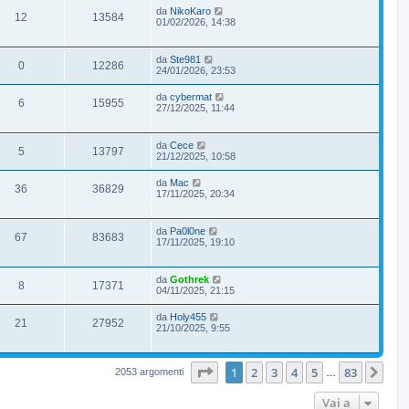
da
NikoKaro
12
13584
01/02/2026, 14:38
da
Ste981
0
12286
24/01/2026, 23:53
da
cybermat
6
15955
27/12/2025, 11:44
da
Cece
5
13797
21/12/2025, 10:58
da
Mac
36
36829
17/11/2025, 20:34
da
Pa0l0ne
67
83683
17/11/2025, 19:10
da
Gothrek
8
17371
04/11/2025, 21:15
da
Holy455
21
27952
21/10/2025, 9:55
Pagina
1
di
83
1
2
3
4
5
83
Pro
2053 argomenti
…
Vai a