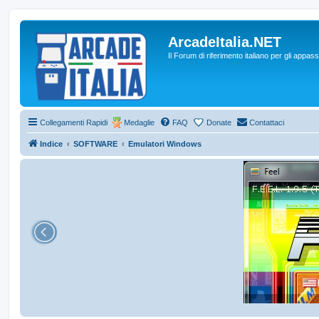
ArcadeItalia.NET
Il Forum di riferimento italiano per gli appas
Collegamenti Rapidi
Medaglie
FAQ
Donate
Contattaci
Indice
SOFTWARE
Emulatori Windows