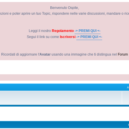
Benvenuto Ospite,
ezioni e poter aprire un tuo Topic, rispondere nelle varie discussioni, mandare o ri
Leggi il nostro
Regolamento
-> PREMI QUI <-
Segui il link su come
Iscriversi
-> PREMI QUI <-
Ricordati di aggiornare l'
Avatar
usando una immagine che ti distingua nel
Forum
A
vanzata