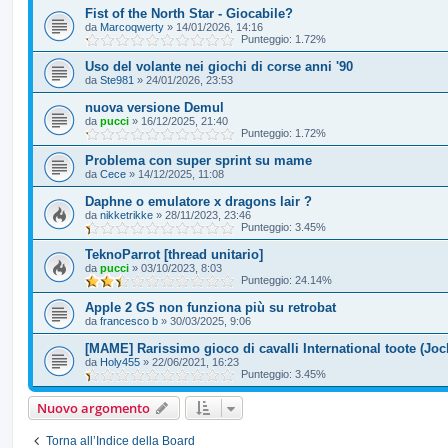
Fist of the North Star - Giocabile?
da
Marcoqwerty
»
14/01/2026, 14:16
Punteggio: 1.72%
Uso del volante nei giochi di corse anni '90
da
Ste981
»
24/01/2026, 23:53
nuova versione Demul
da
pucci
»
16/12/2025, 21:40
Punteggio: 1.72%
Problema con super sprint su mame
da
Cece
»
14/12/2025, 11:08
Daphne o emulatore x dragons lair ?
da
nikketrikke
»
28/11/2023, 23:46
Punteggio: 3.45%
TeknoParrot [thread unitario]
da
pucci
»
03/10/2023, 8:03
Punteggio: 24.14%
Apple 2 GS non funziona più su retrobat
da
francesco b
»
30/03/2025, 9:06
[MAME] Rarissimo gioco di cavalli International toote (Joc
da
Holy455
»
22/06/2021, 16:23
Punteggio: 3.45%
Nuovo argomento
Torna all’Indice della Board