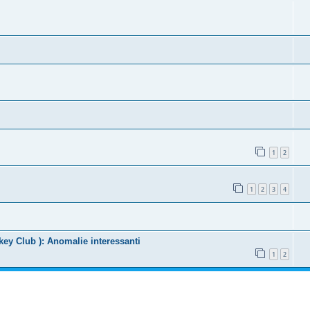
1
2
1
2
3
4
key Club ): Anomalie interessanti
1
2