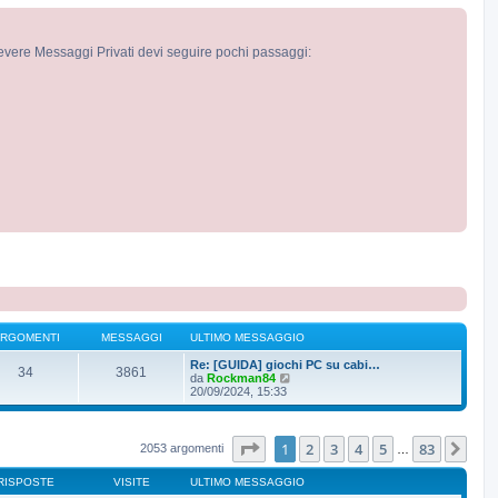
cevere Messaggi Privati devi seguire pochi passaggi:
RGOMENTI
MESSAGGI
ULTIMO MESSAGGIO
Re: [GUIDA] giochi PC su cabi…
34
3861
V
da
Rockman84
e
20/09/2024, 15:33
d
i
u
l
Pagina
1
di
83
1
2
3
4
5
83
Pro
2053 argomenti
…
t
i
RISPOSTE
VISITE
ULTIMO MESSAGGIO
m
o