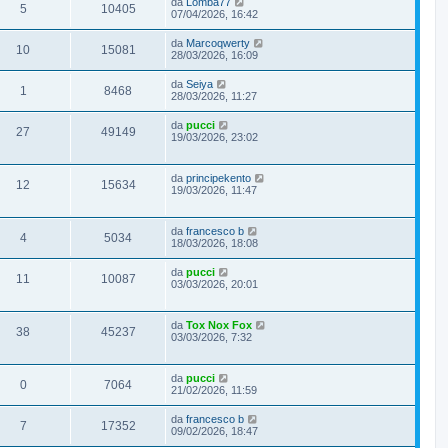
da
Lomba77
5
10405
07/04/2026, 16:42
da
Marcoqwerty
10
15081
28/03/2026, 16:09
da
Seiya
1
8468
28/03/2026, 11:27
da
pucci
27
49149
19/03/2026, 23:02
da
principekento
12
15634
19/03/2026, 11:47
da
francesco b
4
5034
18/03/2026, 18:08
da
pucci
11
10087
03/03/2026, 20:01
da
Tox Nox Fox
38
45237
03/03/2026, 7:32
da
pucci
0
7064
21/02/2026, 11:59
da
francesco b
7
17352
09/02/2026, 18:47