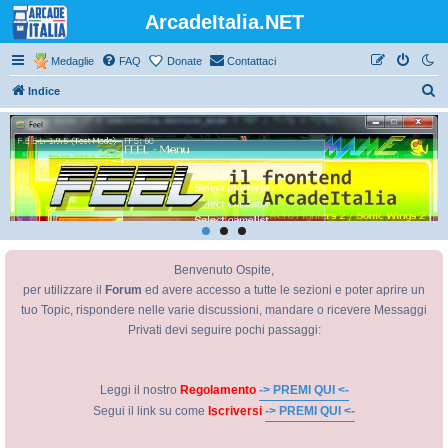
ArcadeItalia.NET
Medaglie
FAQ
Donate
Contattaci
C
Indice
e
r
c
a
Benvenuto Ospite,
per utilizzare il
Forum
ed avere accesso a tutte le sezioni e poter aprire un
tuo Topic, rispondere nelle varie discussioni, mandare o ricevere Messaggi
Privati devi seguire pochi passaggi:
Leggi il nostro
Regolamento
-> PREMI QUI <-
Segui il link su come
Iscriversi
-> PREMI QUI <-