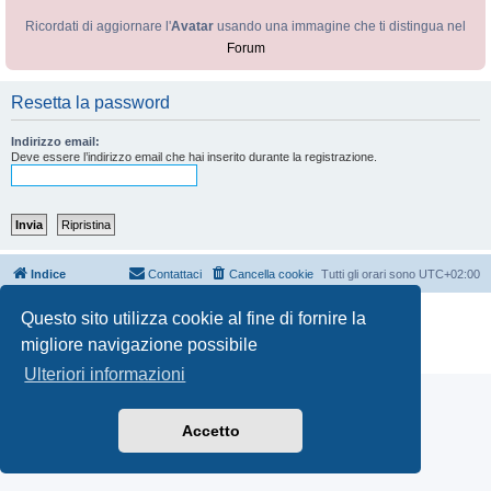
Ricordati di aggiornare l'
Avatar
usando una immagine che ti distingua nel
Forum
Resetta la password
Indirizzo email:
Deve essere l’indirizzo email che hai inserito durante la registrazione.
Indice
Contattaci
Cancella cookie
Tutti gli orari sono
UTC+02:00
Creato da
phpBB
® Forum Software © phpBB Limited
Questo sito utilizza cookie al fine di fornire la
Traduzione Italiana
phpBB-Italia.it
migliore navigazione possibile
Privacy
|
Condizioni
Ulteriori informazioni
Accetto