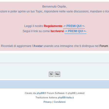
Benvenuto Ospite,
ezioni e poter aprire un tuo Topic, rispondere nelle varie discussioni, mandare o ri
Leggi il nostro
Regolamento
-> PREMI QUI <-
Segui il link su come
Iscriversi
-> PREMI QUI <-
Ricordati di aggiornare l'
Avatar
usando una immagine che ti distingua nel
Forum
Creato da
phpBB
® Forum Software © phpBB Limited
Traduzione Italiana
phpBB-Italia.it
Privacy
|
Condizioni