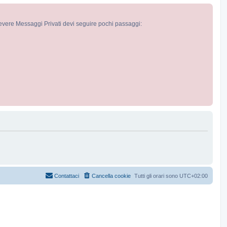
cevere Messaggi Privati devi seguire pochi passaggi:
Contattaci
Cancella cookie
Tutti gli orari sono
UTC+02:00