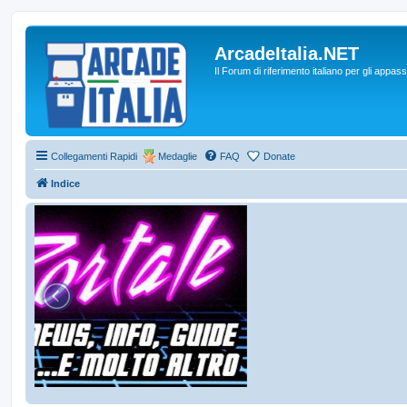
ArcadeItalia.NET
Il Forum di riferimento italiano per gli appas
Collegamenti Rapidi
Medaglie
FAQ
Donate
Indice