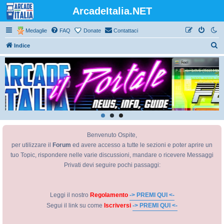
ArcadeItalia.NET
Medaglie
FAQ
Donate
Contattaci
C
Indice
e
r
c
a
Benvenuto Ospite,
per utilizzare il
Forum
ed avere accesso a tutte le sezioni e poter aprire un
tuo Topic, rispondere nelle varie discussioni, mandare o ricevere Messaggi
Privati devi seguire pochi passaggi:
Leggi il nostro
Regolamento
-> PREMI QUI <-
Segui il link su come
Iscriversi
-> PREMI QUI <-