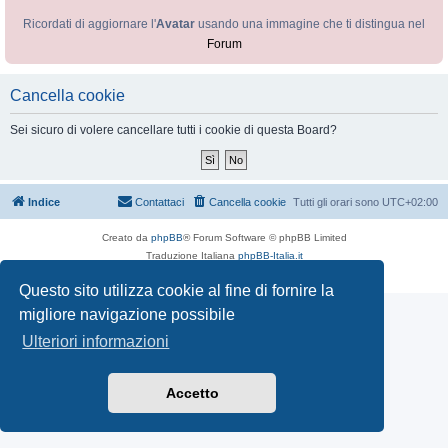
Ricordati di aggiornare l'
Avatar
usando una immagine che ti distingua nel
Forum
Cancella cookie
Sei sicuro di volere cancellare tutti i cookie di questa Board?
Indice
Contattaci
Cancella cookie
Tutti gli orari sono
UTC+02:00
Creato da
phpBB
® Forum Software © phpBB Limited
Traduzione Italiana
phpBB-Italia.it
Privacy
|
Condizioni
Questo sito utilizza cookie al fine di fornire la
migliore navigazione possibile
Ulteriori informazioni
Accetto