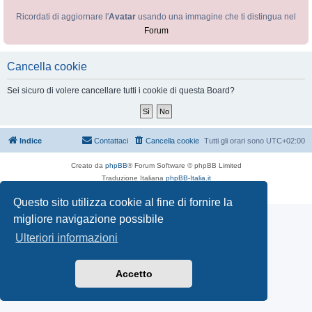
Ricordati di aggiornare l'
Avatar
usando una immagine che ti distingua nel
Forum
Cancella cookie
Sei sicuro di volere cancellare tutti i cookie di questa Board?
Indice
Contattaci
Cancella cookie
Tutti gli orari sono
UTC+02:00
Creato da
phpBB
® Forum Software © phpBB Limited
Traduzione Italiana
phpBB-Italia.it
Privacy
|
Condizioni
Questo sito utilizza cookie al fine di fornire la
migliore navigazione possibile
Ulteriori informazioni
Accetto