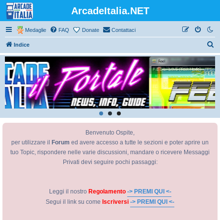
ArcadeItalia.NET
Medaglie
FAQ
Donate
Contattaci
C
Indice
e
r
c
a
Benvenuto Ospite,
per utilizzare il
Forum
ed avere accesso a tutte le sezioni e poter aprire un
tuo Topic, rispondere nelle varie discussioni, mandare o ricevere Messaggi
Privati devi seguire pochi passaggi:
Leggi il nostro
Regolamento
-> PREMI QUI <-
Segui il link su come
Iscriversi
-> PREMI QUI <-