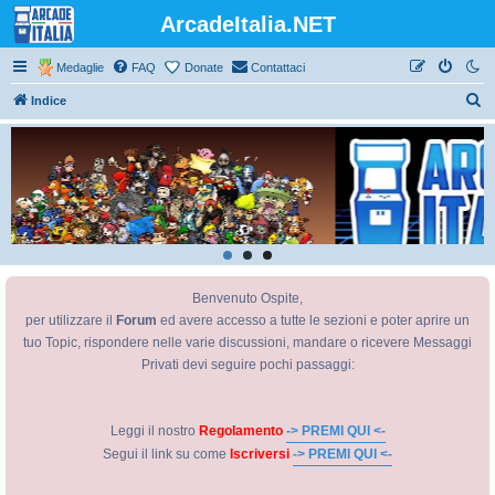
ArcadeItalia.NET
Medaglie
FAQ
Donate
Contattaci
C
Indice
e
r
c
a
Benvenuto Ospite,
per utilizzare il
Forum
ed avere accesso a tutte le sezioni e poter aprire un
tuo Topic, rispondere nelle varie discussioni, mandare o ricevere Messaggi
Privati devi seguire pochi passaggi:
Leggi il nostro
Regolamento
-> PREMI QUI <-
Segui il link su come
Iscriversi
-> PREMI QUI <-