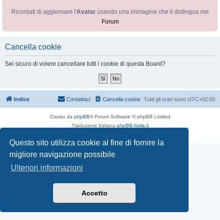
Ricordati di aggiornare l'
Avatar
usando una immagine che ti distingua nel
Forum
Cancella cookie
Sei sicuro di volere cancellare tutti i cookie di questa Board?
Indice
Contattaci
Cancella cookie
Tutti gli orari sono
UTC+02:00
Creato da
phpBB
® Forum Software © phpBB Limited
Traduzione Italiana
phpBB-Italia.it
Privacy
|
Condizioni
Questo sito utilizza cookie al fine di fornire la
migliore navigazione possibile
Ulteriori informazioni
Accetto