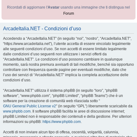
Ricordati di aggiornare l'
Avatar
usando una immagine che ti distingua nel
Forum
ArcadeItalia.NET - Condizioni d’uso
Accedendo a “ArcadeItalia.NET” (in seguito “noi”, “nostro”, “ArcadeItalia.NET”,
“https://www.arcadeitalia.net”), l’utente accetta di essere vincolato legalmente
alle seguenti condizioni d’uso. Se non accetti di essere limitato legalmente
dalle condizioni d’uso seguenti non utilizzare i servizi offerti da
“ArcadeItalia.NET”. Le condizioni d’uso possono cambiare in qualunque
momento, sarà nostra premura avvisarti di tali modifiche, benché sia opportuno
controllare con frequenza queste pagine per eventuali modifiche, dato che
l’uso dei servizi di “ArcadeItalia.NET” implica la completa accettazione delle
condizioni d’uso.
“ArcadeItalia.NET” utilizza il sistema phpBB (in seguito “loro”, “phpBB
software”, “www.phpbb.com”, “phpBB Limited”, “phpBB Teams”) che è un
software per la creazione di comunità web rilasciata sotto “
GNU General Public License v2
” (in seguito “GPL”) liberamente scaricabile da
www.phpbb.com
. Il software phpBB facilita le aree di discussione internet;
phpBB Limited non è responsabile dei contenuti e della gestione. Per ulteriori
informazioni su phpBB:
https://www.phpbb.com
.
Accetti di non inviare alcun tipo di offesa, oscenità, volgarità, calunnia,