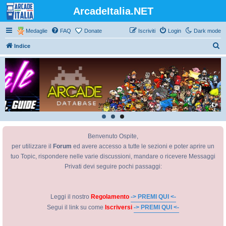
ArcadeItalia.NET
Medaglie
FAQ
Donate
Iscriviti
Login
Dark mode
C
Indice
e
r
c
a
Benvenuto Ospite,
per utilizzare il
Forum
ed avere accesso a tutte le sezioni e poter aprire un
tuo Topic, rispondere nelle varie discussioni, mandare o ricevere Messaggi
Privati devi seguire pochi passaggi:
Leggi il nostro
Regolamento
-> PREMI QUI <-
Segui il link su come
Iscriversi
-> PREMI QUI <-