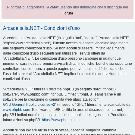
Ricordati di aggiornare l'
Avatar
usando una immagine che ti distingua nel
Forum
ArcadeItalia.NET - Condizioni d’uso
Accedendo a “ArcadeItalia.NET” (in seguito “noi”, “nostro”, “ArcadeItalia.NET”,
“https://www.arcadeitalia.net”), l’utente accetta di essere vincolato legalmente
alle seguenti condizioni d’uso. Se non accetti di essere limitato legalmente
dalle condizioni d’uso seguenti non utilizzare i servizi offerti da
“ArcadeItalia.NET”. Le condizioni d’uso possono cambiare in qualunque
momento, sarà nostra premura avvisarti di tali modifiche, benché sia opportuno
controllare con frequenza queste pagine per eventuali modifiche, dato che
l’uso dei servizi di “ArcadeItalia.NET” implica la completa accettazione delle
condizioni d’uso.
“ArcadeItalia.NET” utilizza il sistema phpBB (in seguito “loro”, “phpBB
software”, “www.phpbb.com”, “phpBB Limited”, “phpBB Teams”) che è un
software per la creazione di comunità web rilasciata sotto “
GNU General Public License v2
” (in seguito “GPL”) liberamente scaricabile da
www.phpbb.com
. Il software phpBB facilita le aree di discussione internet;
phpBB Limited non è responsabile dei contenuti e della gestione. Per ulteriori
informazioni su phpBB:
https://www.phpbb.com
.
Accetti di non inviare alcun tipo di offesa, oscenità, volgarità, calunnia,