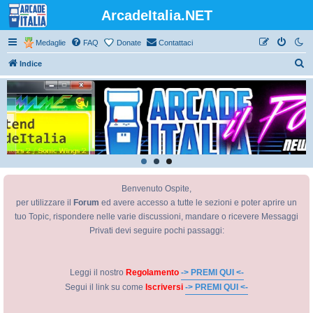
ArcadeItalia.NET
Medaglie
FAQ
Donate
Contattaci
C
Indice
e
r
c
a
Benvenuto Ospite,
per utilizzare il
Forum
ed avere accesso a tutte le sezioni e poter aprire un
tuo Topic, rispondere nelle varie discussioni, mandare o ricevere Messaggi
Privati devi seguire pochi passaggi:
Leggi il nostro
Regolamento
-> PREMI QUI <-
Segui il link su come
Iscriversi
-> PREMI QUI <-