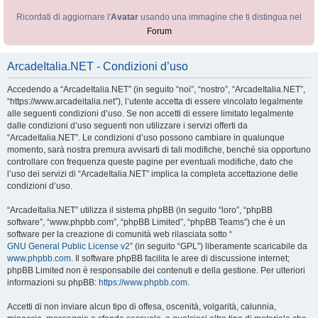
Ricordati di aggiornare l'
Avatar
usando una immagine che ti distingua nel
Forum
ArcadeItalia.NET - Condizioni d’uso
Accedendo a “ArcadeItalia.NET” (in seguito “noi”, “nostro”, “ArcadeItalia.NET”,
“https://www.arcadeitalia.net”), l’utente accetta di essere vincolato legalmente
alle seguenti condizioni d’uso. Se non accetti di essere limitato legalmente
dalle condizioni d’uso seguenti non utilizzare i servizi offerti da
“ArcadeItalia.NET”. Le condizioni d’uso possono cambiare in qualunque
momento, sarà nostra premura avvisarti di tali modifiche, benché sia opportuno
controllare con frequenza queste pagine per eventuali modifiche, dato che
l’uso dei servizi di “ArcadeItalia.NET” implica la completa accettazione delle
condizioni d’uso.
“ArcadeItalia.NET” utilizza il sistema phpBB (in seguito “loro”, “phpBB
software”, “www.phpbb.com”, “phpBB Limited”, “phpBB Teams”) che è un
software per la creazione di comunità web rilasciata sotto “
GNU General Public License v2
” (in seguito “GPL”) liberamente scaricabile da
www.phpbb.com
. Il software phpBB facilita le aree di discussione internet;
phpBB Limited non è responsabile dei contenuti e della gestione. Per ulteriori
informazioni su phpBB:
https://www.phpbb.com
.
Accetti di non inviare alcun tipo di offesa, oscenità, volgarità, calunnia,