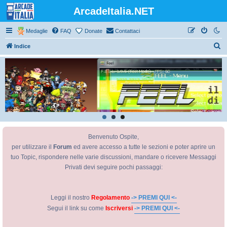
ArcadeItalia.NET
Medaglie
FAQ
Donate
Contattaci
C
Indice
e
r
c
a
Benvenuto Ospite,
per utilizzare il
Forum
ed avere accesso a tutte le sezioni e poter aprire un
tuo Topic, rispondere nelle varie discussioni, mandare o ricevere Messaggi
Privati devi seguire pochi passaggi:
Leggi il nostro
Regolamento
-> PREMI QUI <-
Segui il link su come
Iscriversi
-> PREMI QUI <-