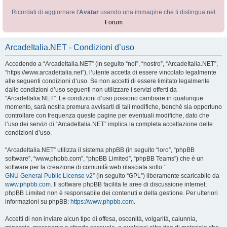
Ricordati di aggiornare l'
Avatar
usando una immagine che ti distingua nel
Forum
ArcadeItalia.NET - Condizioni d’uso
Accedendo a “ArcadeItalia.NET” (in seguito “noi”, “nostro”, “ArcadeItalia.NET”,
“https://www.arcadeitalia.net”), l’utente accetta di essere vincolato legalmente
alle seguenti condizioni d’uso. Se non accetti di essere limitato legalmente
dalle condizioni d’uso seguenti non utilizzare i servizi offerti da
“ArcadeItalia.NET”. Le condizioni d’uso possono cambiare in qualunque
momento, sarà nostra premura avvisarti di tali modifiche, benché sia opportuno
controllare con frequenza queste pagine per eventuali modifiche, dato che
l’uso dei servizi di “ArcadeItalia.NET” implica la completa accettazione delle
condizioni d’uso.
“ArcadeItalia.NET” utilizza il sistema phpBB (in seguito “loro”, “phpBB
software”, “www.phpbb.com”, “phpBB Limited”, “phpBB Teams”) che è un
software per la creazione di comunità web rilasciata sotto “
GNU General Public License v2
” (in seguito “GPL”) liberamente scaricabile da
www.phpbb.com
. Il software phpBB facilita le aree di discussione internet;
phpBB Limited non è responsabile dei contenuti e della gestione. Per ulteriori
informazioni su phpBB:
https://www.phpbb.com
.
Accetti di non inviare alcun tipo di offesa, oscenità, volgarità, calunnia,