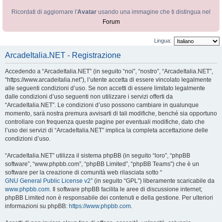
Ricordati di aggiornare l'
Avatar
usando una immagine che ti distingua nel
Forum
Lingua:
ArcadeItalia.NET - Registrazione
Accedendo a “ArcadeItalia.NET” (in seguito “noi”, “nostro”, “ArcadeItalia.NET”,
“https://www.arcadeitalia.net”), l’utente accetta di essere vincolato legalmente
alle seguenti condizioni d’uso. Se non accetti di essere limitato legalmente
dalle condizioni d’uso seguenti non utilizzare i servizi offerti da
“ArcadeItalia.NET”. Le condizioni d’uso possono cambiare in qualunque
momento, sarà nostra premura avvisarti di tali modifiche, benché sia opportuno
controllare con frequenza queste pagine per eventuali modifiche, dato che
l’uso dei servizi di “ArcadeItalia.NET” implica la completa accettazione delle
condizioni d’uso.
“ArcadeItalia.NET” utilizza il sistema phpBB (in seguito “loro”, “phpBB
software”, “www.phpbb.com”, “phpBB Limited”, “phpBB Teams”) che è un
software per la creazione di comunità web rilasciata sotto “
GNU General Public License v2
” (in seguito “GPL”) liberamente scaricabile da
www.phpbb.com
. Il software phpBB facilita le aree di discussione internet;
phpBB Limited non è responsabile dei contenuti e della gestione. Per ulteriori
informazioni su phpBB:
https://www.phpbb.com
.