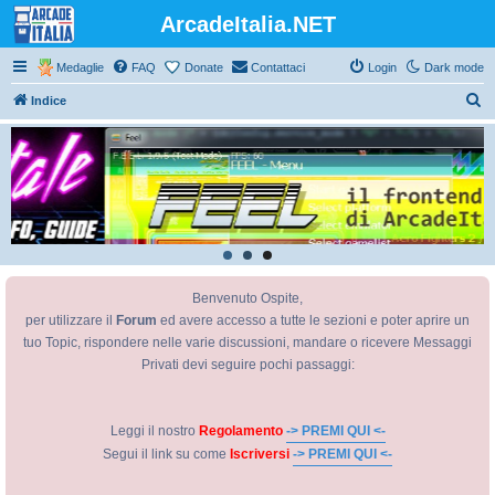
ArcadeItalia.NET
Medaglie
FAQ
Donate
Contattaci
Login
Dark mode
C
Indice
e
r
c
a
Benvenuto Ospite,
per utilizzare il
Forum
ed avere accesso a tutte le sezioni e poter aprire un
tuo Topic, rispondere nelle varie discussioni, mandare o ricevere Messaggi
Privati devi seguire pochi passaggi:
Leggi il nostro
Regolamento
-> PREMI QUI <-
Segui il link su come
Iscriversi
-> PREMI QUI <-