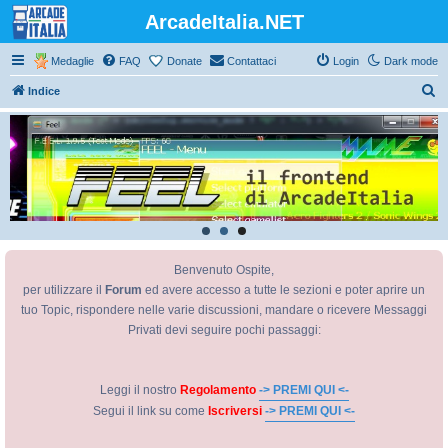
ArcadeItalia.NET
Medaglie
FAQ
Donate
Contattaci
Login
Dark mode
C
Indice
e
r
c
a
Benvenuto Ospite,
per utilizzare il
Forum
ed avere accesso a tutte le sezioni e poter aprire un
tuo Topic, rispondere nelle varie discussioni, mandare o ricevere Messaggi
Privati devi seguire pochi passaggi:
Leggi il nostro
Regolamento
-> PREMI QUI <-
Segui il link su come
Iscriversi
-> PREMI QUI <-