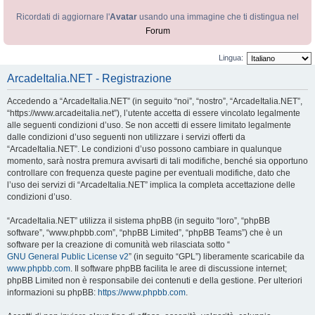
Ricordati di aggiornare l'
Avatar
usando una immagine che ti distingua nel
Forum
Lingua:
ArcadeItalia.NET - Registrazione
Accedendo a “ArcadeItalia.NET” (in seguito “noi”, “nostro”, “ArcadeItalia.NET”,
“https://www.arcadeitalia.net”), l’utente accetta di essere vincolato legalmente
alle seguenti condizioni d’uso. Se non accetti di essere limitato legalmente
dalle condizioni d’uso seguenti non utilizzare i servizi offerti da
“ArcadeItalia.NET”. Le condizioni d’uso possono cambiare in qualunque
momento, sarà nostra premura avvisarti di tali modifiche, benché sia opportuno
controllare con frequenza queste pagine per eventuali modifiche, dato che
l’uso dei servizi di “ArcadeItalia.NET” implica la completa accettazione delle
condizioni d’uso.
“ArcadeItalia.NET” utilizza il sistema phpBB (in seguito “loro”, “phpBB
software”, “www.phpbb.com”, “phpBB Limited”, “phpBB Teams”) che è un
software per la creazione di comunità web rilasciata sotto “
GNU General Public License v2
” (in seguito “GPL”) liberamente scaricabile da
www.phpbb.com
. Il software phpBB facilita le aree di discussione internet;
phpBB Limited non è responsabile dei contenuti e della gestione. Per ulteriori
informazioni su phpBB:
https://www.phpbb.com
.