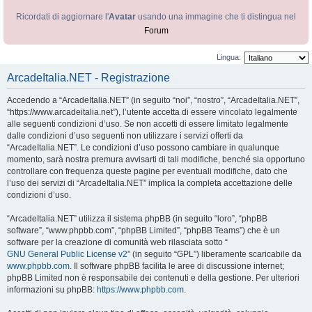
Ricordati di aggiornare l'
Avatar
usando una immagine che ti distingua nel
Forum
Lingua:
ArcadeItalia.NET - Registrazione
Accedendo a “ArcadeItalia.NET” (in seguito “noi”, “nostro”, “ArcadeItalia.NET”,
“https://www.arcadeitalia.net”), l’utente accetta di essere vincolato legalmente
alle seguenti condizioni d’uso. Se non accetti di essere limitato legalmente
dalle condizioni d’uso seguenti non utilizzare i servizi offerti da
“ArcadeItalia.NET”. Le condizioni d’uso possono cambiare in qualunque
momento, sarà nostra premura avvisarti di tali modifiche, benché sia opportuno
controllare con frequenza queste pagine per eventuali modifiche, dato che
l’uso dei servizi di “ArcadeItalia.NET” implica la completa accettazione delle
condizioni d’uso.
“ArcadeItalia.NET” utilizza il sistema phpBB (in seguito “loro”, “phpBB
software”, “www.phpbb.com”, “phpBB Limited”, “phpBB Teams”) che è un
software per la creazione di comunità web rilasciata sotto “
GNU General Public License v2
” (in seguito “GPL”) liberamente scaricabile da
www.phpbb.com
. Il software phpBB facilita le aree di discussione internet;
phpBB Limited non è responsabile dei contenuti e della gestione. Per ulteriori
informazioni su phpBB:
https://www.phpbb.com
.