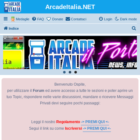
ArcadeItalia.NET
Medaglie
FAQ
Donate
Contattaci
Login
Dark mode
C
Indice
e
r
c
a
Benvenuto Ospite,
per utilizzare il
Forum
ed avere accesso a tutte le sezioni e poter aprire un
tuo Topic, rispondere nelle varie discussioni, mandare o ricevere Messaggi
Privati devi seguire pochi passaggi:
Leggi il nostro
Regolamento
-> PREMI QUI <-
Segui il link su come
Iscriversi
-> PREMI QUI <-