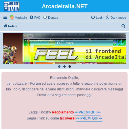
ArcadeItalia.NET
Medaglie
FAQ
Donate
Login
Dark mode
C
Indice
e
r
c
a
Benvenuto Ospite,
per utilizzare il
Forum
ed avere accesso a tutte le sezioni e poter aprire un
tuo Topic, rispondere nelle varie discussioni, mandare o ricevere Messaggi
Privati devi seguire pochi passaggi:
Leggi il nostro
Regolamento
-> PREMI QUI <-
Segui il link su come
Iscriversi
-> PREMI QUI <-