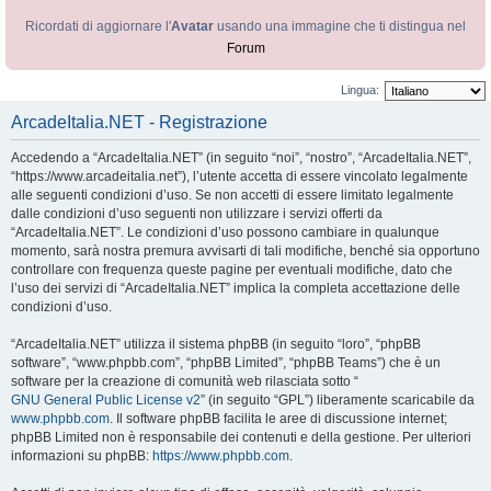
Ricordati di aggiornare l'
Avatar
usando una immagine che ti distingua nel
Forum
Lingua:
ArcadeItalia.NET - Registrazione
Accedendo a “ArcadeItalia.NET” (in seguito “noi”, “nostro”, “ArcadeItalia.NET”,
“https://www.arcadeitalia.net”), l’utente accetta di essere vincolato legalmente
alle seguenti condizioni d’uso. Se non accetti di essere limitato legalmente
dalle condizioni d’uso seguenti non utilizzare i servizi offerti da
“ArcadeItalia.NET”. Le condizioni d’uso possono cambiare in qualunque
momento, sarà nostra premura avvisarti di tali modifiche, benché sia opportuno
controllare con frequenza queste pagine per eventuali modifiche, dato che
l’uso dei servizi di “ArcadeItalia.NET” implica la completa accettazione delle
condizioni d’uso.
“ArcadeItalia.NET” utilizza il sistema phpBB (in seguito “loro”, “phpBB
software”, “www.phpbb.com”, “phpBB Limited”, “phpBB Teams”) che è un
software per la creazione di comunità web rilasciata sotto “
GNU General Public License v2
” (in seguito “GPL”) liberamente scaricabile da
www.phpbb.com
. Il software phpBB facilita le aree di discussione internet;
phpBB Limited non è responsabile dei contenuti e della gestione. Per ulteriori
informazioni su phpBB:
https://www.phpbb.com
.