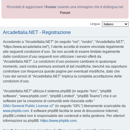
Ricordati di aggiornare l'
Avatar
usando una immagine che ti distingua nel
Forum
Lingua:
ArcadeItalia.NET - Registrazione
Accedendo a “ArcadeItalia.NET” (in seguito “noi”, “nostro”, “ArcadeItalia.NET”,
“https://www.arcadeitalia.net”), l’utente accetta di essere vincolato legalmente
alle seguenti condizioni d’uso. Se non accetti di essere limitato legalmente
dalle condizioni d’uso seguenti non utilizzare i servizi offerti da
“ArcadeItalia.NET”. Le condizioni d’uso possono cambiare in qualunque
momento, sarà nostra premura avvisarti di tali modifiche, benché sia opportuno
controllare con frequenza queste pagine per eventuali modifiche, dato che
l’uso dei servizi di “ArcadeItalia.NET” implica la completa accettazione delle
condizioni d’uso.
“ArcadeItalia.NET” utilizza il sistema phpBB (in seguito “loro”, “phpBB
software”, “www.phpbb.com”, “phpBB Limited”, “phpBB Teams”) che è un
software per la creazione di comunità web rilasciata sotto “
GNU General Public License v2
” (in seguito “GPL”) liberamente scaricabile da
www.phpbb.com
. Il software phpBB facilita le aree di discussione internet;
phpBB Limited non è responsabile dei contenuti e della gestione. Per ulteriori
informazioni su phpBB:
https://www.phpbb.com
.