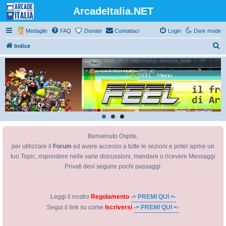
ArcadeItalia.NET
Medaglie
FAQ
Donate
Contattaci
Login
Dark mode
C
Indice
e
r
c
a
Benvenuto Ospite,
per utilizzare il
Forum
ed avere accesso a tutte le sezioni e poter aprire un
tuo Topic, rispondere nelle varie discussioni, mandare o ricevere Messaggi
Privati devi seguire pochi passaggi:
Leggi il nostro
Regolamento
-> PREMI QUI <-
Segui il link su come
Iscriversi
-> PREMI QUI <-