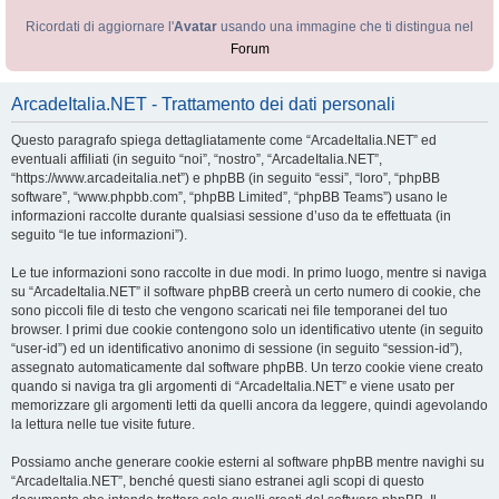
Ricordati di aggiornare l'
Avatar
usando una immagine che ti distingua nel
Forum
ArcadeItalia.NET - Trattamento dei dati personali
Questo paragrafo spiega dettagliatamente come “ArcadeItalia.NET” ed
eventuali affiliati (in seguito “noi”, “nostro”, “ArcadeItalia.NET”,
“https://www.arcadeitalia.net”) e phpBB (in seguito “essi”, “loro”, “phpBB
software”, “www.phpbb.com”, “phpBB Limited”, “phpBB Teams”) usano le
informazioni raccolte durante qualsiasi sessione d’uso da te effettuata (in
seguito “le tue informazioni”).
Le tue informazioni sono raccolte in due modi. In primo luogo, mentre si naviga
su “ArcadeItalia.NET” il software phpBB creerà un certo numero di cookie, che
sono piccoli file di testo che vengono scaricati nei file temporanei del tuo
browser. I primi due cookie contengono solo un identificativo utente (in seguito
“user-id”) ed un identificativo anonimo di sessione (in seguito “session-id”),
assegnato automaticamente dal software phpBB. Un terzo cookie viene creato
quando si naviga tra gli argomenti di “ArcadeItalia.NET” e viene usato per
memorizzare gli argomenti letti da quelli ancora da leggere, quindi agevolando
la lettura nelle tue visite future.
Possiamo anche generare cookie esterni al software phpBB mentre navighi su
“ArcadeItalia.NET”, benché questi siano estranei agli scopi di questo