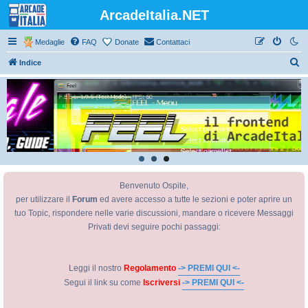
ArcadeItalia.NET
Medaglie
FAQ
Donate
Contattaci
C
Indice
e
r
c
a
Benvenuto Ospite,
per utilizzare il
Forum
ed avere accesso a tutte le sezioni e poter aprire un
tuo Topic, rispondere nelle varie discussioni, mandare o ricevere Messaggi
Privati devi seguire pochi passaggi:
Leggi il nostro
Regolamento
-> PREMI QUI <-
Segui il link su come
Iscriversi
-> PREMI QUI <-