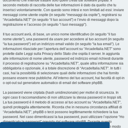
documento che intende trattare solo quelli creati dal software phpBB. Il
secondo metodo di raccolta delle tue informazioni è dato da quello che tu
inserisci volontariamente. Con questo sono intesi e non limitati ad essi: inviare
messaggi come utente ospite (in seguito “messaggi da ospite”), registrarsi su
“ArcadeItalia.NET” (in seguito “il tuo account”) e l’invio di messaggi dopo la
registrazione e l’accesso (in seguito “i tuoi messaggi”).
Il tuo account avrà, di base, un unico nome identificativo (in seguito “il tuo
nome utente”), una password da usare per accedere al tuo account (in seguito
“la tua password”) ed un indirizzo email valido (in seguito “la tua email”). Le
informazioni rilasciate per l’apertura dell’account su “ArcadeItalia.NET” sono
protette dalle Leggi sulla Privacy dello Stato che ospita il server. In aggiunta
alle informazioni di nome utente, password ed indirizzo email richiesti durante
il processo di registrazione su “ArcadeItalia.NET”, quale altra informazione sia
obbligatoria o opzionale, è a totale discrezione di “ArcadeItalia.NET”. In tutti i
casi, hai la possibilità di selezionare quali delle informazioni che hai fornito
possano essere rese pubbliche. All’interno del tuo account, hai facoltà di opt-in
o opt-out sul generatore automatico di email del software phpBB.
La password viene criptata (hash unidirezionale) per motivi di sicurezza. In
ogni caso ti raccomandiamo di non utilizzare la stessa password in troppi siti.
La tua password è il metodo di accesso al tuo account su “ArcadeItalia.NET”,
quindi proteggila attentamente. Ricorda che in nessuna circostanza affiliati di
“ArcadeItalia.NET”, phpBB o terzi possono legittimamente richiedere la tua
password. Nel caso dimenticassi la tua password, puoi utilizzare l’opzione “Ho
dimenticato la password” prevista dal software phpBB. Durante questo
procedimento ti verrà richiesto il tuo nome utente ed indirizzo email, in modo