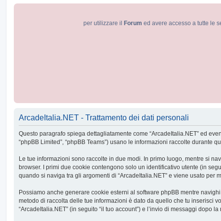
per utilizzare il
Forum
ed avere accesso a tutte le s
ArcadeItalia.NET - Trattamento dei dati personali
Questo paragrafo spiega dettagliatamente come “ArcadeItalia.NET” ed eventuali
“phpBB Limited”, “phpBB Teams”) usano le informazioni raccolte durante quals
Le tue informazioni sono raccolte in due modi. In primo luogo, mentre si nav
browser. I primi due cookie contengono solo un identificativo utente (in seg
quando si naviga tra gli argomenti di “ArcadeItalia.NET” e viene usato per me
Possiamo anche generare cookie esterni al software phpBB mentre navighi su
metodo di raccolta delle tue informazioni è dato da quello che tu inserisci v
“ArcadeItalia.NET” (in seguito “il tuo account”) e l’invio di messaggi dopo la 