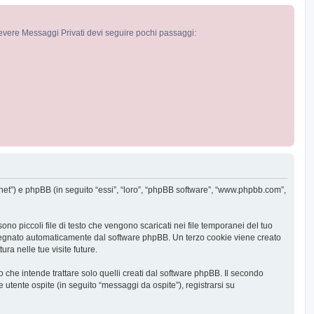
cevere Messaggi Privati devi seguire pochi passaggi:
a.net”) e phpBB (in seguito “essi”, “loro”, “phpBB software”, “www.phpbb.com”,
o piccoli file di testo che vengono scaricati nei file temporanei del tuo
 assegnato automaticamente dal software phpBB. Un terzo cookie viene creato
ra nelle tue visite future.
he intende trattare solo quelli creati dal software phpBB. Il secondo
 utente ospite (in seguito “messaggi da ospite”), registrarsi su