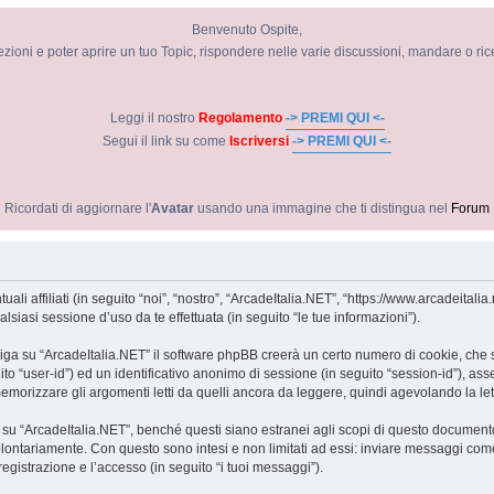
Benvenuto Ospite,
ezioni e poter aprire un tuo Topic, rispondere nelle varie discussioni, mandare o ri
Leggi il nostro
Regolamento
-> PREMI QUI <-
Segui il link su come
Iscriversi
-> PREMI QUI <-
Ricordati di aggiornare l'
Avatar
usando una immagine che ti distingua nel
Forum
 affiliati (in seguito “noi”, “nostro”, “ArcadeItalia.NET”, “https://www.arcadeitali
iasi sessione d’uso da te effettuata (in seguito “le tue informazioni”).
iga su “ArcadeItalia.NET” il software phpBB creerà un certo numero di cookie, che son
uito “user-id”) ed un identificativo anonimo di sessione (in seguito “session-id”),
morizzare gli argomenti letti da quelli ancora da leggere, quindi agevolando la lettu
 “ArcadeItalia.NET”, benché questi siano estranei agli scopi di questo documento c
olontariamente. Con questo sono intesi e non limitati ad essi: inviare messaggi come
registrazione e l’accesso (in seguito “i tuoi messaggi”).