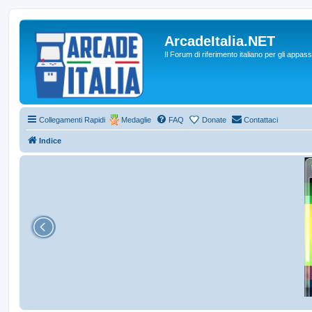
ArcadeItalia.NET
Il Forum di riferimento italiano per gli appas
Collegamenti Rapidi
Medaglie
FAQ
Donate
Contattaci
Indice