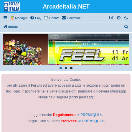
ArcadeItalia.NET
Medaglie
FAQ
Donate
Contattaci
C
Indice
e
r
c
a
Benvenuto Ospite,
per utilizzare il
Forum
ed avere accesso a tutte le sezioni e poter aprire un
tuo Topic, rispondere nelle varie discussioni, mandare o ricevere Messaggi
Privati devi seguire pochi passaggi:
Leggi il nostro
Regolamento
-> PREMI QUI <-
Segui il link su come
Iscriversi
-> PREMI QUI <-