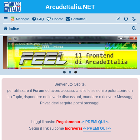
ArcadeItalia.NET
Medaglie
FAQ
Donate
Contattaci
C
Indice
e
r
c
a
Benvenuto Ospite,
per utilizzare il
Forum
ed avere accesso a tutte le sezioni e poter aprire un
tuo Topic, rispondere nelle varie discussioni, mandare o ricevere Messaggi
Privati devi seguire pochi passaggi:
Leggi il nostro
Regolamento
-> PREMI QUI <-
Segui il link su come
Iscriversi
-> PREMI QUI <-