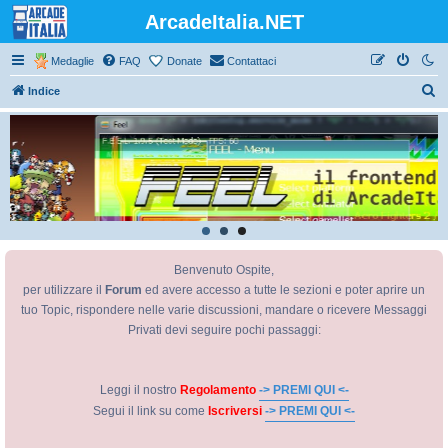
ArcadeItalia.NET
Medaglie
FAQ
Donate
Contattaci
C
Indice
e
r
c
a
Benvenuto Ospite,
per utilizzare il
Forum
ed avere accesso a tutte le sezioni e poter aprire un
tuo Topic, rispondere nelle varie discussioni, mandare o ricevere Messaggi
Privati devi seguire pochi passaggi:
Leggi il nostro
Regolamento
-> PREMI QUI <-
Segui il link su come
Iscriversi
-> PREMI QUI <-