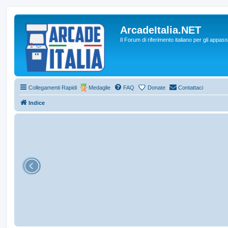
ArcadeItalia.NET
Il Forum di riferimento italiano per gli appas
Collegamenti Rapidi
Medaglie
FAQ
Donate
Contattaci
Indice