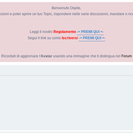
Benvenuto Ospite,
ezioni e poter aprire un tuo Topic, rispondere nelle varie discussioni, mandare o ri
Leggi il nostro
Regolamento
-> PREMI QUI <-
Segui il link su come
Iscriversi
-> PREMI QUI <-
Ricordati di aggiornare l'
Avatar
usando una immagine che ti distingua nel
Forum