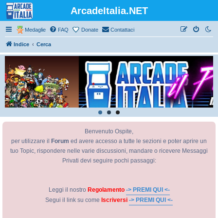
ArcadeItalia.NET
Medaglie
FAQ
Donate
Contattaci
Indice
Cerca
Benvenuto Ospite,
per utilizzare il
Forum
ed avere accesso a tutte le sezioni e poter aprire un
tuo Topic, rispondere nelle varie discussioni, mandare o ricevere Messaggi
Privati devi seguire pochi passaggi:
Leggi il nostro
Regolamento
-> PREMI QUI <-
Segui il link su come
Iscriversi
-> PREMI QUI <-