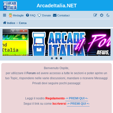
ArcadeItalia.NET
Medaglie
FAQ
Donate
Contattaci
Indice
Cerca
Benvenuto Ospite,
per utilizzare il
Forum
ed avere accesso a tutte le sezioni e poter aprire un
tuo Topic, rispondere nelle varie discussioni, mandare o ricevere Messaggi
Privati devi seguire pochi passaggi:
Leggi il nostro
Regolamento
-> PREMI QUI <-
Segui il link su come
Iscriversi
-> PREMI QUI <-