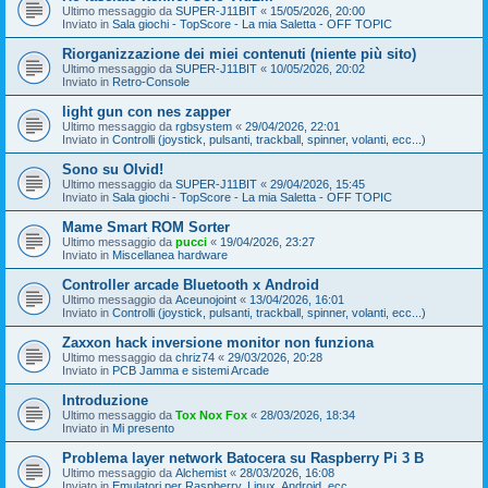
Ultimo messaggio da
SUPER-J11BIT
«
15/05/2026, 20:00
Inviato in
Sala giochi - TopScore - La mia Saletta - OFF TOPIC
Riorganizzazione dei miei contenuti (niente più sito)
Ultimo messaggio da
SUPER-J11BIT
«
10/05/2026, 20:02
Inviato in
Retro-Console
light gun con nes zapper
Ultimo messaggio da
rgbsystem
«
29/04/2026, 22:01
Inviato in
Controlli (joystick, pulsanti, trackball, spinner, volanti, ecc...)
Sono su Olvid!
Ultimo messaggio da
SUPER-J11BIT
«
29/04/2026, 15:45
Inviato in
Sala giochi - TopScore - La mia Saletta - OFF TOPIC
Mame Smart ROM Sorter
Ultimo messaggio da
pucci
«
19/04/2026, 23:27
Inviato in
Miscellanea hardware
Controller arcade Bluetooth x Android
Ultimo messaggio da
Aceunojoint
«
13/04/2026, 16:01
Inviato in
Controlli (joystick, pulsanti, trackball, spinner, volanti, ecc...)
Zaxxon hack inversione monitor non funziona
Ultimo messaggio da
chriz74
«
29/03/2026, 20:28
Inviato in
PCB Jamma e sistemi Arcade
Introduzione
Ultimo messaggio da
Tox Nox Fox
«
28/03/2026, 18:34
Inviato in
Mi presento
Problema layer network Batocera su Raspberry Pi 3 B
Ultimo messaggio da
Alchemist
«
28/03/2026, 16:08
Inviato in
Emulatori per Raspberry, Linux, Android, ecc