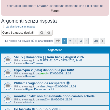
Ricordati di aggiornare l'
Avatar
usando una immagine che ti distingua nel
Forum
Argomenti senza risposta
Vai alla ricerca avanzata
Cerca
Ricerca avanzata
Pagina
1
di
40
1
2
3
4
5
40
Pr
La ricerca ha trovato più di 1000 risultati
…
Argomenti
SNES [ Homebrew ] [ Rom hack ] August 2026
Ultimo messaggio da
SUPER-J11BIT
«
05/08/2026, 14:41
Inviato in
Retro-Console
HyperSpin 2 (beta) disponibile per tutti!
Ultimo messaggio da
pucci
«
27/06/2026, 19:18
Inviato in
Frontend
Williams Vagabond da recuperare 😅
Ultimo messaggio da
MarcoVag
«
07/06/2026, 17:34
Inviato in
Flipper Elettromeccanici
monitor 15khz non funzionante dopo cambio scheda
Ultimo messaggio da
mett83
«
18/05/2026, 21:05
Inviato in
Monitor
Ho lasciato Itch.io. Solo VidLii.