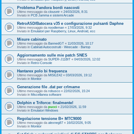
Problema Pandora bordi nascosti
Ultimo messaggio da
clousetr
«
24/03/2026, 8:31
Inviato in
PCB Jamma e sistemi Arcade
RetroASD/Batocera v35 e configurazione pulsanti Daphne
Ultimo messaggio da
noodleman
«
17/03/2026, 9:32
Inviato in
Emulatori per Raspberry, Linux, Android, ecc
Misure cabinato
Ultimo messaggio da
BannedGT
«
11/03/2026, 10:17
Inviato in
Cabinati Autocostruiti - Weecade - Bartop
Aggiornamento sulle mie patch SNES
Ultimo messaggio da
SUPER-J11BIT
«
04/03/2026, 12:02
Inviato in
Retro-Console
Hantarex polo bi frequenza
Ultimo messaggio da
MISILE42
«
03/03/2026, 19:12
Inviato in
Monitor
Generazione file .dat per crlmame
Ultimo messaggio da
robusco
«
22/02/2026, 15:24
Inviato in
Miscellanea software
Dolphin e Triforce: finalmente!
Ultimo messaggio da
pucci
«
21/02/2026, 11:59
Inviato in
Emulatori Windows
Regolazione tensione B+ MTC9000
Ultimo messaggio da
alexneg87
«
16/02/2026, 9:05
Inviato in
Monitor