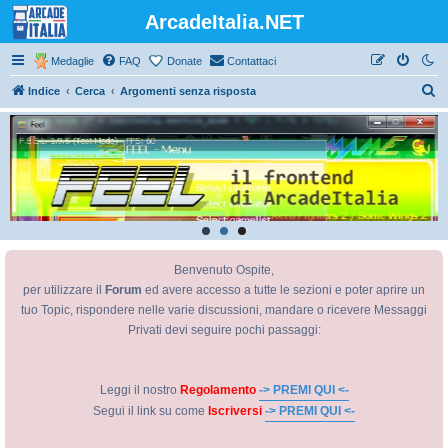
ArcadeItalia.NET
Medaglie
FAQ
Donate
Contattaci
C
Indice
Cerca
Argomenti senza risposta
e
r
c
a
Benvenuto Ospite,
per utilizzare il
Forum
ed avere accesso a tutte le sezioni e poter aprire un
tuo Topic, rispondere nelle varie discussioni, mandare o ricevere Messaggi
Privati devi seguire pochi passaggi:
Leggi il nostro
Regolamento
-> PREMI QUI <-
Segui il link su come
Iscriversi
-> PREMI QUI <-