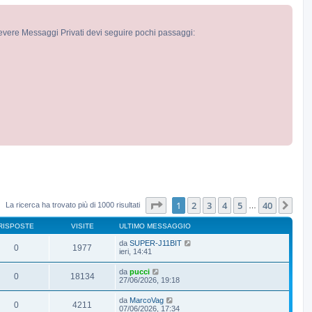
cevere Messaggi Privati devi seguire pochi passaggi:
Pagina
1
di
40
1
2
3
4
5
40
Pro
La ricerca ha trovato più di 1000 risultati
…
RISPOSTE
VISITE
ULTIMO MESSAGGIO
da
SUPER-J11BIT
0
1977
ieri, 14:41
da
pucci
0
18134
27/06/2026, 19:18
da
MarcoVag
0
4211
07/06/2026, 17:34