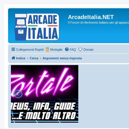
ArcadeItalia.NET
Il Forum di riferimento italiano per gli appas
Collegamenti Rapidi
Medaglie
FAQ
Donate
Indice
Cerca
Argomenti senza risposta