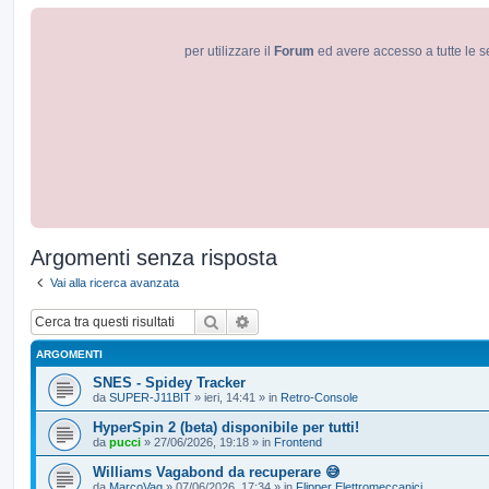
per utilizzare il
Forum
ed avere accesso a tutte le s
Argomenti senza risposta
Vai alla ricerca avanzata
Cerca
Ricerca avanzata
ARGOMENTI
SNES - Spidey Tracker
da
SUPER-J11BIT
»
ieri, 14:41
» in
Retro-Console
HyperSpin 2 (beta) disponibile per tutti!
da
pucci
»
27/06/2026, 19:18
» in
Frontend
Williams Vagabond da recuperare 😅
da
MarcoVag
»
07/06/2026, 17:34
» in
Flipper Elettromeccanici