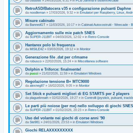
da
clousetr
»
24/03/2026, 8:31
» in
PCB Jamma e sistemi Arcade
RetroASD/Batocera v35 e configurazione pulsanti Daphne
da
noodleman
»
17/03/2026, 9:32
» in
Emulatori per Raspberry, Linux, Andr
Misure cabinato
da
BannedGT
»
11/03/2026, 10:17
» in
Cabinati Autocostruiti - Weecade - 
Aggiornamento sulle mie patch SNES
da
SUPER-J11BIT
»
04/03/2026, 12:02
» in
Retro-Console
Hantarex polo bi frequenza
da
MISILE42
»
03/03/2026, 19:12
» in
Monitor
Generazione file .dat per crlmame
da
robusco
»
22/02/2026, 15:24
» in
Miscellanea software
Dolphin e Triforce: finalmente!
da
pucci
»
21/02/2026, 11:59
» in
Emulatori Windows
Regolazione tensione B+ MTC9000
da
alexneg87
»
16/02/2026, 9:05
» in
Monitor
Set Stick e pulsanti migliori di EG STARTS per 2 players
da
plaguebreath
»
02/02/2026, 19:27
» in
Controlli (joystick, pulsanti, trackb
Le parti più noiose (per me) nello sviluppo di giochi SNE
da
SUPER-J11BIT
»
01/02/2026, 20:23
» in
Retro-Console
Uso del volante nei giochi di corse anni '90
da
Ste981
»
24/01/2026, 23:53
» in
Emulatori Windows
Giochi RELAXXXXXXXXX