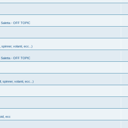
ia Saletta - OFF TOPIC
, spinner, volanti, ecc...)
ia Saletta - OFF TOPIC
l, spinner, volanti, ecc...)
oid, ecc