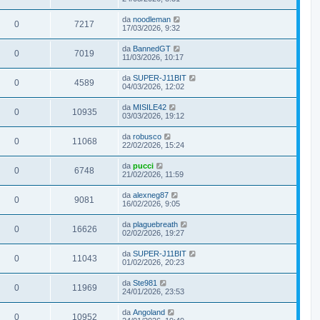
da
noodleman
0
7217
17/03/2026, 9:32
da
BannedGT
0
7019
11/03/2026, 10:17
da
SUPER-J11BIT
0
4589
04/03/2026, 12:02
da
MISILE42
0
10935
03/03/2026, 19:12
da
robusco
0
11068
22/02/2026, 15:24
da
pucci
0
6748
21/02/2026, 11:59
da
alexneg87
0
9081
16/02/2026, 9:05
da
plaguebreath
0
16626
02/02/2026, 19:27
da
SUPER-J11BIT
0
11043
01/02/2026, 20:23
da
Ste981
0
11969
24/01/2026, 23:53
da
Angoland
0
10952