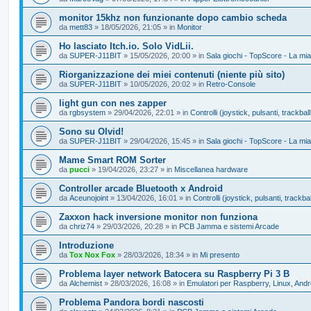
monitor 15khz non funzionante dopo cambio scheda
da
mett83
»
18/05/2026, 21:05
» in
Monitor
Ho lasciato Itch.io. Solo VidLii.
da
SUPER-J11BIT
»
15/05/2026, 20:00
» in
Sala giochi - TopScore - La m
Riorganizzazione dei miei contenuti (niente più sito)
da
SUPER-J11BIT
»
10/05/2026, 20:02
» in
Retro-Console
light gun con nes zapper
da
rgbsystem
»
29/04/2026, 22:01
» in
Controlli (joystick, pulsanti, trackball
Sono su Olvid!
da
SUPER-J11BIT
»
29/04/2026, 15:45
» in
Sala giochi - TopScore - La m
Mame Smart ROM Sorter
da
pucci
»
19/04/2026, 23:27
» in
Miscellanea hardware
Controller arcade Bluetooth x Android
da
Aceunojoint
»
13/04/2026, 16:01
» in
Controlli (joystick, pulsanti, trackbal
Zaxxon hack inversione monitor non funziona
da
chriz74
»
29/03/2026, 20:28
» in
PCB Jamma e sistemi Arcade
Introduzione
da
Tox Nox Fox
»
28/03/2026, 18:34
» in
Mi presento
Problema layer network Batocera su Raspberry Pi 3 B
da
Alchemist
»
28/03/2026, 16:08
» in
Emulatori per Raspberry, Linux, Andr
Problema Pandora bordi nascosti