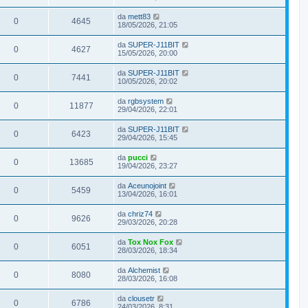
da
mett83
0
4645
18/05/2026, 21:05
da
SUPER-J11BIT
0
4627
15/05/2026, 20:00
da
SUPER-J11BIT
0
7441
10/05/2026, 20:02
da
rgbsystem
0
11877
29/04/2026, 22:01
da
SUPER-J11BIT
0
6423
29/04/2026, 15:45
da
pucci
0
13685
19/04/2026, 23:27
da
Aceunojoint
0
5459
13/04/2026, 16:01
da
chriz74
0
9626
29/03/2026, 20:28
da
Tox Nox Fox
0
6051
28/03/2026, 18:34
da
Alchemist
0
8080
28/03/2026, 16:08
da
clousetr
0
6786
24/03/2026, 8:31