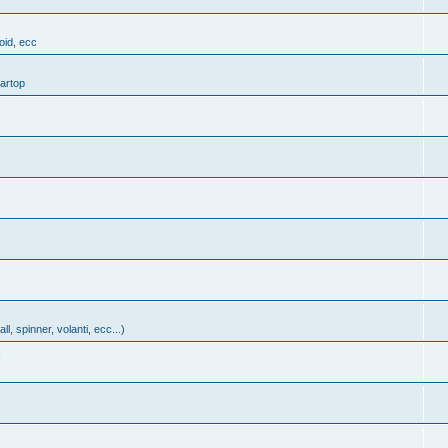
oid, ecc
Bartop
all, spinner, volanti, ecc...)
S