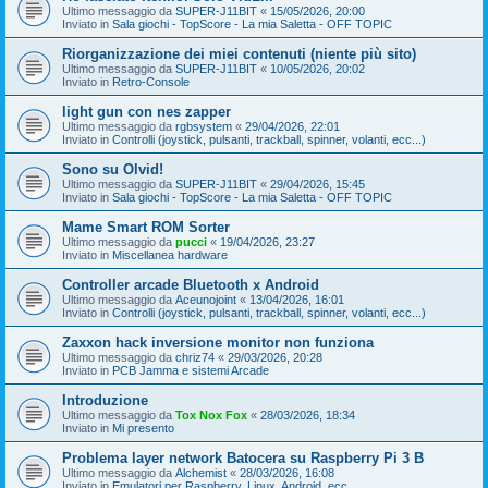
Ultimo messaggio da
SUPER-J11BIT
«
15/05/2026, 20:00
Inviato in
Sala giochi - TopScore - La mia Saletta - OFF TOPIC
Riorganizzazione dei miei contenuti (niente più sito)
Ultimo messaggio da
SUPER-J11BIT
«
10/05/2026, 20:02
Inviato in
Retro-Console
light gun con nes zapper
Ultimo messaggio da
rgbsystem
«
29/04/2026, 22:01
Inviato in
Controlli (joystick, pulsanti, trackball, spinner, volanti, ecc...)
Sono su Olvid!
Ultimo messaggio da
SUPER-J11BIT
«
29/04/2026, 15:45
Inviato in
Sala giochi - TopScore - La mia Saletta - OFF TOPIC
Mame Smart ROM Sorter
Ultimo messaggio da
pucci
«
19/04/2026, 23:27
Inviato in
Miscellanea hardware
Controller arcade Bluetooth x Android
Ultimo messaggio da
Aceunojoint
«
13/04/2026, 16:01
Inviato in
Controlli (joystick, pulsanti, trackball, spinner, volanti, ecc...)
Zaxxon hack inversione monitor non funziona
Ultimo messaggio da
chriz74
«
29/03/2026, 20:28
Inviato in
PCB Jamma e sistemi Arcade
Introduzione
Ultimo messaggio da
Tox Nox Fox
«
28/03/2026, 18:34
Inviato in
Mi presento
Problema layer network Batocera su Raspberry Pi 3 B
Ultimo messaggio da
Alchemist
«
28/03/2026, 16:08
Inviato in
Emulatori per Raspberry, Linux, Android, ecc