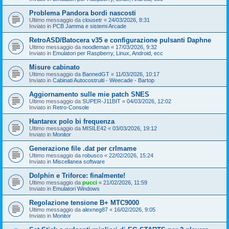
Problema Pandora bordi nascosti
Ultimo messaggio da
clousetr
«
24/03/2026, 8:31
Inviato in
PCB Jamma e sistemi Arcade
RetroASD/Batocera v35 e configurazione pulsanti Daphne
Ultimo messaggio da
noodleman
«
17/03/2026, 9:32
Inviato in
Emulatori per Raspberry, Linux, Android, ecc
Misure cabinato
Ultimo messaggio da
BannedGT
«
11/03/2026, 10:17
Inviato in
Cabinati Autocostruiti - Weecade - Bartop
Aggiornamento sulle mie patch SNES
Ultimo messaggio da
SUPER-J11BIT
«
04/03/2026, 12:02
Inviato in
Retro-Console
Hantarex polo bi frequenza
Ultimo messaggio da
MISILE42
«
03/03/2026, 19:12
Inviato in
Monitor
Generazione file .dat per crlmame
Ultimo messaggio da
robusco
«
22/02/2026, 15:24
Inviato in
Miscellanea software
Dolphin e Triforce: finalmente!
Ultimo messaggio da
pucci
«
21/02/2026, 11:59
Inviato in
Emulatori Windows
Regolazione tensione B+ MTC9000
Ultimo messaggio da
alexneg87
«
16/02/2026, 9:05
Inviato in
Monitor