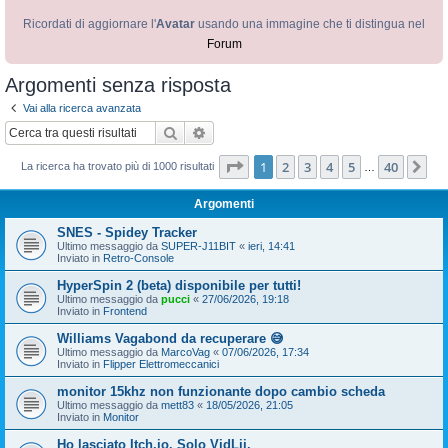
Ricordati di aggiornare l'
Avatar
usando una immagine che ti distingua nel
Forum
Argomenti senza risposta
Vai alla ricerca avanzata
Cerca
Ricerca avanzata
Pagina
1
di
40
1
2
3
4
5
40
Pr
La ricerca ha trovato più di 1000 risultati
…
Argomenti
SNES - Spidey Tracker
Ultimo messaggio da
SUPER-J11BIT
«
ieri, 14:41
Inviato in
Retro-Console
HyperSpin 2 (beta) disponibile per tutti!
Ultimo messaggio da
pucci
«
27/06/2026, 19:18
Inviato in
Frontend
Williams Vagabond da recuperare 😅
Ultimo messaggio da
MarcoVag
«
07/06/2026, 17:34
Inviato in
Flipper Elettromeccanici
monitor 15khz non funzionante dopo cambio scheda
Ultimo messaggio da
mett83
«
18/05/2026, 21:05
Inviato in
Monitor
Ho lasciato Itch.io. Solo VidLii.