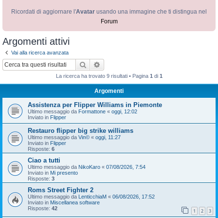
Ricordati di aggiornare l'
Avatar
usando una immagine che ti distingua nel
Forum
Argomenti attivi
Vai alla ricerca avanzata
Cerca
Ricerca avanzata
La ricerca ha trovato 9 risultati • Pagina
1
di
1
Argomenti
Assistenza per Flipper Williams in Piemonte
Ultimo messaggio da
Formattone
«
oggi, 12:02
Inviato in
Flipper
Restauro flipper big strike williams
Ultimo messaggio da
Vin©
«
oggi, 11:27
Inviato in
Flipper
Risposte:
6
Ciao a tutti
Ultimo messaggio da
NikoKaro
«
07/08/2026, 7:54
Inviato in
Mi presento
Risposte:
3
Roms Street Fighter 2
Ultimo messaggio da
LenticchiaM
«
06/08/2026, 17:52
Inviato in
Miscellanea software
Risposte:
42
1
2
3