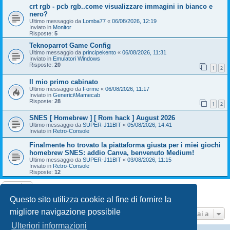
crt rgb - pcb rgb..come visualizzare immagini in bianco e
nero?
Ultimo messaggio da
Lomba77
«
06/08/2026, 12:19
Inviato in
Monitor
Risposte:
5
Teknoparrot Game Config
Ultimo messaggio da
principekento
«
06/08/2026, 11:31
Inviato in
Emulatori Windows
Risposte:
20
1
2
Il mio primo cabinato
Ultimo messaggio da
Forme
«
06/08/2026, 11:17
Inviato in
Generici\Mamecab
Risposte:
28
1
2
SNES [ Homebrew ] [ Rom hack ] August 2026
Ultimo messaggio da
SUPER-J11BIT
«
05/08/2026, 14:41
Inviato in
Retro-Console
Finalmente ho trovato la piattaforma giusta per i miei giochi
homebrew SNES: addio Canva, benvenuto Medium!
Ultimo messaggio da
SUPER-J11BIT
«
03/08/2026, 11:15
Inviato in
Retro-Console
Risposte:
12
La ricerca ha trovato 9 risultati • Pagina
1
di
1
Questo sito utilizza cookie al fine di fornire la
migliore navigazione possibile
Vai a
Ulteriori informazioni