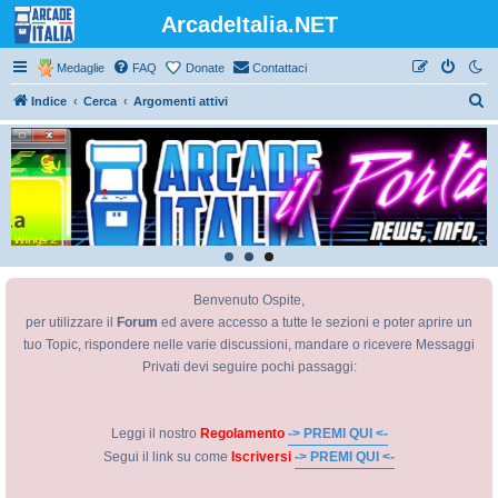
ArcadeItalia.NET
Medaglie
FAQ
Donate
Contattaci
C
Indice
Cerca
Argomenti attivi
e
r
c
a
Benvenuto Ospite,
per utilizzare il
Forum
ed avere accesso a tutte le sezioni e poter aprire un
tuo Topic, rispondere nelle varie discussioni, mandare o ricevere Messaggi
Privati devi seguire pochi passaggi:
Leggi il nostro
Regolamento
-> PREMI QUI <-
Segui il link su come
Iscriversi
-> PREMI QUI <-