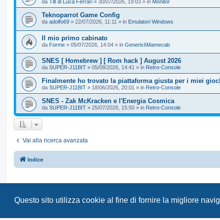
da
Tilt di Luca Ferrari
»
30/07/2026, 19:03
» in
Monitor
Teknoparrot Game Config
da
adolfo69
»
22/07/2026, 11:11
» in
Emulatori Windows
Il mio primo cabinato
da
Forme
»
05/07/2026, 14:04
» in
Generici\Mamecab
SNES [ Homebrew ] [ Rom hack ] August 2026
da
SUPER-J11BIT
»
05/08/2026, 14:41
» in
Retro-Console
Finalmente ho trovato la piattaforma giusta per i miei 
da
SUPER-J11BIT
»
18/06/2026, 20:01
» in
Retro-Console
SNES - Zak McKracken e l'Energia Cosmica
da
SUPER-J11BIT
»
25/07/2026, 15:50
» in
Retro-Console
Vai alla ricerca avanzata
Indice
Questo sito utilizza cookie al fine di fornire la migliore nav