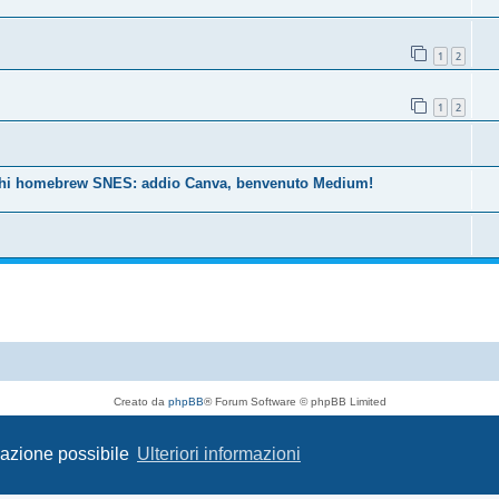
1
2
1
2
giochi homebrew SNES: addio Canva, benvenuto Medium!
Creato da
phpBB
® Forum Software © phpBB Limited
Traduzione Italiana
phpBB-Italia.it
Privacy
|
Condizioni
igazione possibile
Ulteriori informazioni