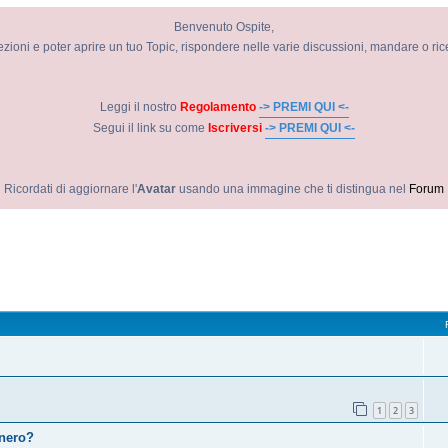
Benvenuto Ospite,
ezioni e poter aprire un tuo Topic, rispondere nelle varie discussioni, mandare o ri
Leggi il nostro
Regolamento
-> PREMI QUI <-
Segui il link su come
Iscriversi
-> PREMI QUI <-
Ricordati di aggiornare l'
Avatar
usando una immagine che ti distingua nel
Forum
1
2
3
 nero?