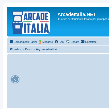
ArcadeItalia.NET
Il Forum di riferimento italiano per gli appas
Collegamenti Rapidi
Medaglie
FAQ
Donate
Contattaci
Indice
Cerca
Argomenti attivi