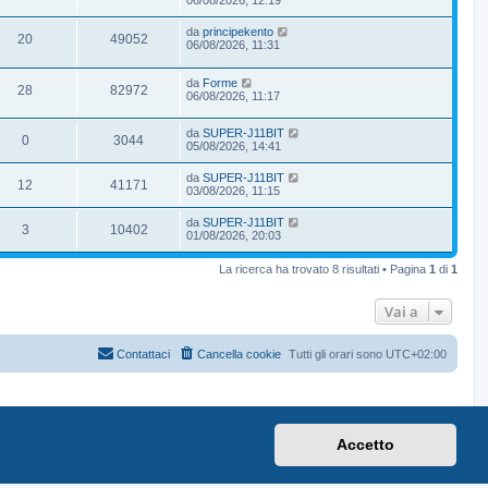
06/08/2026, 12:19
da
principekento
20
49052
06/08/2026, 11:31
da
Forme
28
82972
06/08/2026, 11:17
da
SUPER-J11BIT
0
3044
05/08/2026, 14:41
da
SUPER-J11BIT
12
41171
03/08/2026, 11:15
da
SUPER-J11BIT
3
10402
01/08/2026, 20:03
La ricerca ha trovato 8 risultati • Pagina
1
di
1
Vai a
Contattaci
Cancella cookie
Tutti gli orari sono
UTC+02:00
Accetto