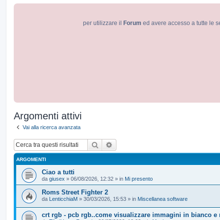
per utilizzare il
Forum
ed avere accesso a tutte le s
Argomenti attivi
Vai alla ricerca avanzata
Cerca
Ricerca avanzata
ARGOMENTI
Ciao a tutti
da
giusex
»
06/08/2026, 12:32
» in
Mi presento
Roms Street Fighter 2
da
LenticchiaM
»
30/03/2026, 15:53
» in
Miscellanea software
crt rgb - pcb rgb..come visualizzare immagini in bianco e