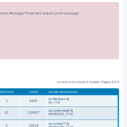
cevere Messaggi Privati devi seguire pochi passaggi:
La ricerca ha trovato 8 risultati • Pagina
1
di
1
RISPOSTE
VISITE
ULTIMO MESSAGGIO
da
NikoKaro
3
6405
ieri, 7:54
da
LenticchiaM
42
134607
06/08/2026, 17:52
da
Lomba77
5
29516