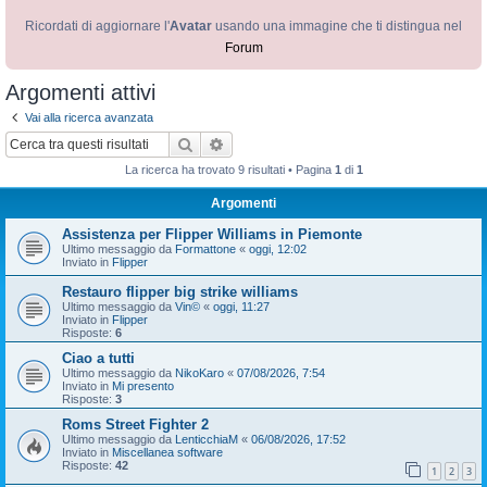
Ricordati di aggiornare l'
Avatar
usando una immagine che ti distingua nel
Forum
Argomenti attivi
Vai alla ricerca avanzata
Cerca
Ricerca avanzata
La ricerca ha trovato 9 risultati • Pagina
1
di
1
Argomenti
Assistenza per Flipper Williams in Piemonte
Ultimo messaggio da
Formattone
«
oggi, 12:02
Inviato in
Flipper
Restauro flipper big strike williams
Ultimo messaggio da
Vin©
«
oggi, 11:27
Inviato in
Flipper
Risposte:
6
Ciao a tutti
Ultimo messaggio da
NikoKaro
«
07/08/2026, 7:54
Inviato in
Mi presento
Risposte:
3
Roms Street Fighter 2
Ultimo messaggio da
LenticchiaM
«
06/08/2026, 17:52
Inviato in
Miscellanea software
Risposte:
42
1
2
3