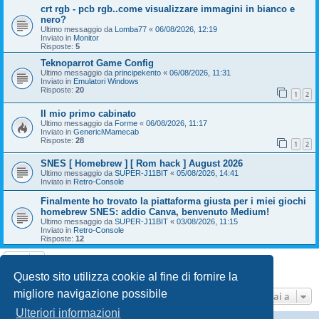
crt rgb - pcb rgb..come visualizzare immagini in bianco e
nero?
Ultimo messaggio da
Lomba77
«
06/08/2026, 12:19
Inviato in
Monitor
Risposte:
5
Teknoparrot Game Config
Ultimo messaggio da
principekento
«
06/08/2026, 11:31
Inviato in
Emulatori Windows
Risposte:
20
1
2
Il mio primo cabinato
Ultimo messaggio da
Forme
«
06/08/2026, 11:17
Inviato in
Generici\Mamecab
Risposte:
28
1
2
SNES [ Homebrew ] [ Rom hack ] August 2026
Ultimo messaggio da
SUPER-J11BIT
«
05/08/2026, 14:41
Inviato in
Retro-Console
Finalmente ho trovato la piattaforma giusta per i miei giochi
homebrew SNES: addio Canva, benvenuto Medium!
Ultimo messaggio da
SUPER-J11BIT
«
03/08/2026, 11:15
Inviato in
Retro-Console
Risposte:
12
La ricerca ha trovato 9 risultati • Pagina
1
di
1
Questo sito utilizza cookie al fine di fornire la
migliore navigazione possibile
Vai a
Ulteriori informazioni