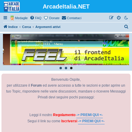
ArcadeItalia.NET
Medaglie
FAQ
Donate
Contattaci
C
Indice
Cerca
Argomenti attivi
e
r
c
a
Benvenuto Ospite,
per utilizzare il
Forum
ed avere accesso a tutte le sezioni e poter aprire un
tuo Topic, rispondere nelle varie discussioni, mandare o ricevere Messaggi
Privati devi seguire pochi passaggi:
Leggi il nostro
Regolamento
-> PREMI QUI <-
Segui il link su come
Iscriversi
-> PREMI QUI <-