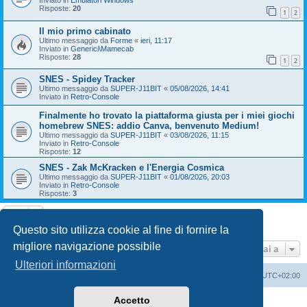
Inviato in
Emulatori Windows
Risposte:
20
1
2
Il mio primo cabinato
Ultimo messaggio da
Forme
«
ieri, 11:17
Inviato in
Generici\Mamecab
Risposte:
28
1
2
SNES - Spidey Tracker
Ultimo messaggio da
SUPER-J11BIT
«
05/08/2026, 14:41
Inviato in
Retro-Console
Finalmente ho trovato la piattaforma giusta per i miei giochi
homebrew SNES: addio Canva, benvenuto Medium!
Ultimo messaggio da
SUPER-J11BIT
«
03/08/2026, 11:15
Inviato in
Retro-Console
Risposte:
12
SNES - Zak McKracken e l'Energia Cosmica
Ultimo messaggio da
SUPER-J11BIT
«
01/08/2026, 20:03
Inviato in
Retro-Console
Risposte:
3
La ricerca ha trovato 8 risultati • Pagina
1
di
1
Questo sito utilizza cookie al fine di fornire la
migliore navigazione possibile
Vai a
Ulteriori informazioni
Indice
Contattaci
Cancella cookie
Tutti gli orari sono
UTC+02:00
Accetto
Creato da
phpBB
® Forum Software © phpBB Limited