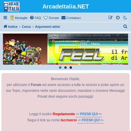
ArcadeItalia.NET
Medaglie
FAQ
Donate
Contattaci
C
Indice
Cerca
Argomenti attivi
e
r
c
a
Benvenuto Ospite,
per utilizzare il
Forum
ed avere accesso a tutte le sezioni e poter aprire un
tuo Topic, rispondere nelle varie discussioni, mandare o ricevere Messaggi
Privati devi seguire pochi passaggi:
Leggi il nostro
Regolamento
-> PREMI QUI <-
Segui il link su come
Iscriversi
-> PREMI QUI <-