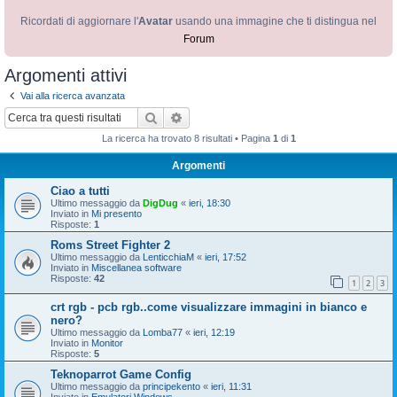
Ricordati di aggiornare l'
Avatar
usando una immagine che ti distingua nel
Forum
Argomenti attivi
Vai alla ricerca avanzata
Cerca
Ricerca avanzata
La ricerca ha trovato 8 risultati • Pagina
1
di
1
Argomenti
Ciao a tutti
Ultimo messaggio da
DigDug
«
ieri, 18:30
Inviato in
Mi presento
Risposte:
1
Roms Street Fighter 2
Ultimo messaggio da
LenticchiaM
«
ieri, 17:52
Inviato in
Miscellanea software
Risposte:
42
1
2
3
crt rgb - pcb rgb..come visualizzare immagini in bianco e
nero?
Ultimo messaggio da
Lomba77
«
ieri, 12:19
Inviato in
Monitor
Risposte:
5
Teknoparrot Game Config
Ultimo messaggio da
principekento
«
ieri, 11:31