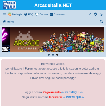
ArcadeItalia.NET
Medaglie
FAQ
Donate
Contattaci
C
Indice
e
r
c
a
Benvenuto Ospite,
per utilizzare il
Forum
ed avere accesso a tutte le sezioni e poter aprire un
tuo Topic, rispondere nelle varie discussioni, mandare o ricevere Messaggi
Privati devi seguire pochi passaggi:
Leggi il nostro
Regolamento
-> PREMI QUI <-
Segui il link su come
Iscriversi
-> PREMI QUI <-