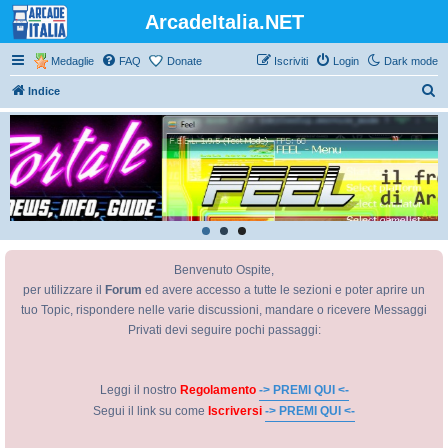
ArcadeItalia.NET
Medaglie
FAQ
Donate
Iscriviti
Login
Dark mode
C
Indice
e
r
c
a
Benvenuto Ospite,
per utilizzare il
Forum
ed avere accesso a tutte le sezioni e poter aprire un
tuo Topic, rispondere nelle varie discussioni, mandare o ricevere Messaggi
Privati devi seguire pochi passaggi:
Leggi il nostro
Regolamento
-> PREMI QUI <-
Segui il link su come
Iscriversi
-> PREMI QUI <-