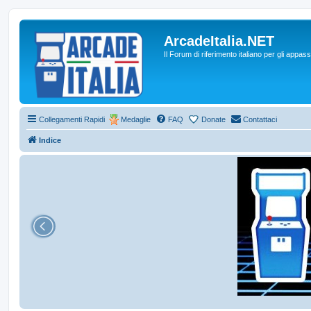
ArcadeItalia.NET
Il Forum di riferimento italiano per gli appas
Collegamenti Rapidi
Medaglie
FAQ
Donate
Contattaci
Indice