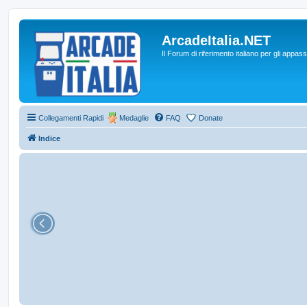
ArcadeItalia.NET
Il Forum di riferimento italiano per gli appas
Collegamenti Rapidi
Medaglie
FAQ
Donate
Indice