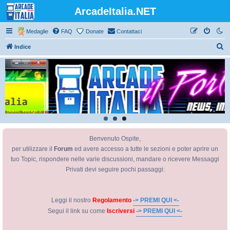
ArcadeItalia.NET
Medaglie
FAQ
Donate
Contattaci
C
Indice
e
r
c
a
Benvenuto Ospite,
per utilizzare il
Forum
ed avere accesso a tutte le sezioni e poter aprire un
tuo Topic, rispondere nelle varie discussioni, mandare o ricevere Messaggi
Privati devi seguire pochi passaggi:
Leggi il nostro
Regolamento
-> PREMI QUI <-
Segui il link su come
Iscriversi
-> PREMI QUI <-