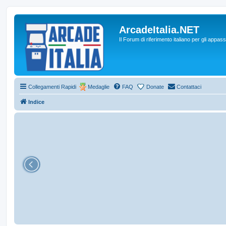
ArcadeItalia.NET
Il Forum di riferimento italiano per gli appas
Collegamenti Rapidi
Medaglie
FAQ
Donate
Contattaci
Indice