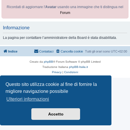
Ricordati di aggiornare l'
Avatar
usando una immagine che ti distingua nel
Forum
Informazione
La pagina per contattare l’amministratore della Board è stata disabilitata.
Indice
Contattaci
Cancella cookie
Tutti gli orari sono
UTC+02:00
Creato da
phpBB
® Forum Software © phpBB Limited
Traduzione Italiana
phpBB-Italia.it
Privacy
|
Condizioni
Questo sito utilizza cookie al fine di fornire la
migliore navigazione possibile
Ulteriori informazioni
Accetto