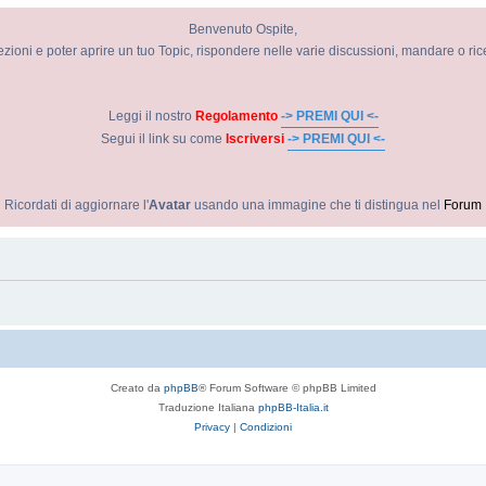
Benvenuto Ospite,
ezioni e poter aprire un tuo Topic, rispondere nelle varie discussioni, mandare o ri
Leggi il nostro
Regolamento
-> PREMI QUI <-
Segui il link su come
Iscriversi
-> PREMI QUI <-
Ricordati di aggiornare l'
Avatar
usando una immagine che ti distingua nel
Forum
Creato da
phpBB
® Forum Software © phpBB Limited
Traduzione Italiana
phpBB-Italia.it
Privacy
|
Condizioni