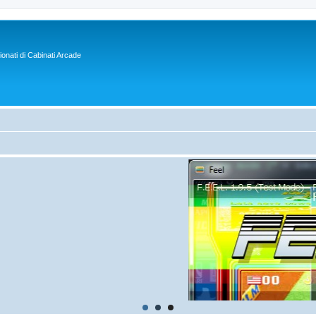
sionati di Cabinati Arcade