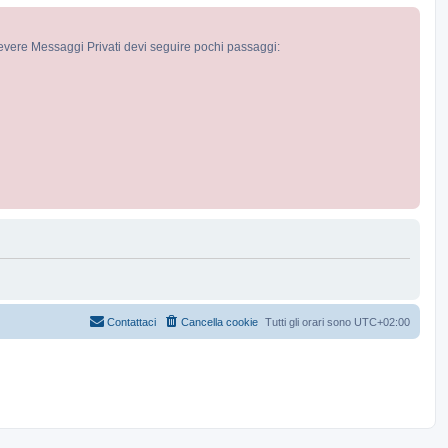
cevere Messaggi Privati devi seguire pochi passaggi:
Contattaci
Cancella cookie
Tutti gli orari sono
UTC+02:00