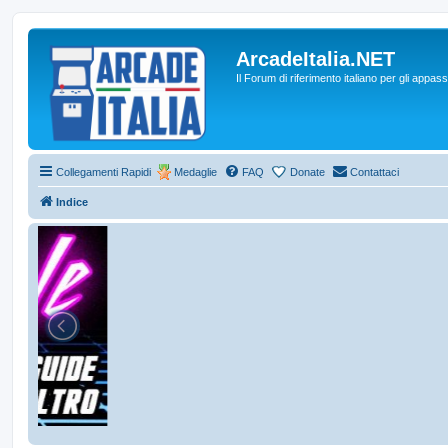
ArcadeItalia.NET
Il Forum di riferimento italiano per gli appas
Collegamenti Rapidi
Medaglie
FAQ
Donate
Contattaci
Indice