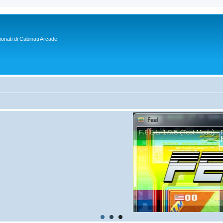
sionati di Cabinati Arcade