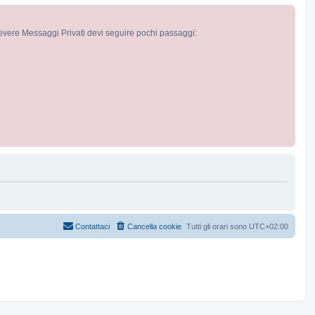
cevere Messaggi Privati devi seguire pochi passaggi:
Contattaci
Cancella cookie
Tutti gli orari sono
UTC+02:00