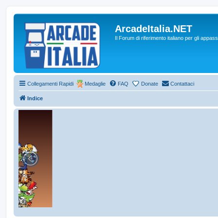
ArcadeItalia.NET
Il Forum di riferimento italiano per gli appas
Collegamenti Rapidi
Medaglie
FAQ
Donate
Contattaci
Indice