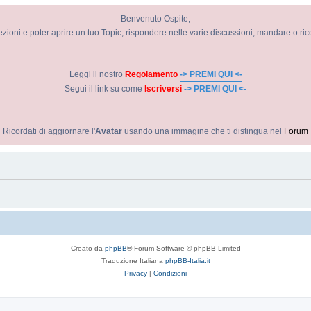
Benvenuto Ospite,
ezioni e poter aprire un tuo Topic, rispondere nelle varie discussioni, mandare o ri
Leggi il nostro
Regolamento
-> PREMI QUI <-
Segui il link su come
Iscriversi
-> PREMI QUI <-
Ricordati di aggiornare l'
Avatar
usando una immagine che ti distingua nel
Forum
Creato da
phpBB
® Forum Software © phpBB Limited
Traduzione Italiana
phpBB-Italia.it
Privacy
|
Condizioni