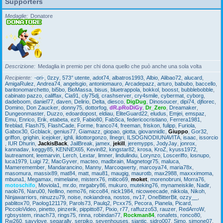
Supporters
Medaglie
Donatore
Descrizione
Medaglia in premio per chi dona quello che può anche una sola volta
Recipiente
-ori-
,
0zzy
,
573° utente
,
adot74
,
albatros1993
,
Albio
,
Alibao72
,
alucard
,
AmigaRulez
,
Andrea74
,
angelsgio
,
antoniomauro
,
Arcadepazz
,
arturo
,
babubo
,
baccello
,
baritonomarchetto
,
bi5bo
,
BioMassa
,
bisus
,
bluetrappola
,
bokkol
,
boosst
,
bubblebobble
,
cabinato pazzo
,
califfax
,
Cia91
,
cly75dj
,
crashserver
,
cry4smile
,
cybermat
,
cyborg
,
dadeboom
,
daniel77
,
daven
,
Delirio
,
Delta
,
diesco
,
DigDug
,
Dinosoucer
,
dipi74
,
djfiorec
,
Domino
,
Don Zaucker
,
donny75
,
dottorfog
,
dR.pRoDiGy
,
Dr_Zero
,
Dreamaker
,
Dungeonmaster
,
Duzzo
,
edoardopost
,
eldiau
,
EliteGuard22
,
eludus
,
Emjei
,
emspaz
,
Emu
,
Enrico
,
Erik
,
etabeta
,
ez9
,
Fabio80
,
FabSca
,
federicocristiano
,
Ferrera1981
,
fireblad
,
Flash75
,
FlashCade
,
Forme
,
franco74
,
freeman
,
friskon
,
fulipp
,
Furiola
,
Gabox30
,
Gcblack
,
genius77
,
Giamazz
,
giopao
,
giotta
,
giovannidlc
,
Giuppo
,
Gor32
,
griffon
,
grighin
,
icejoker
,
ighli
,
ildottorgonzo
,
Ilnegri
,
ILSOGNODIUNAVITA
,
isaac
,
issorcio
,
IUR Dhurin
,
JackisBack
,
JailBreak
,
jamex
,
jekill
,
jeremypps
,
JodyJay
,
jonrox
,
kannadav
,
keggy85
,
KENNEX65
,
Kevin82
,
kingstar82
,
krosa
,
KroZ
,
kyuss1972
,
lautreamont
,
leemarvin
,
Lerch
,
Lextar
,
limner
,
lindulindu
,
Lorynzo
,
Losceriffo
,
losnupo
,
luca1979
,
Luigi 72
,
MacGyver
,
macteo
,
madbrain
,
Magnetogr75
,
maluca
,
Mameremember
,
Mandarancino
,
Manny
,
Marcoqwerty
,
marcoya74
,
maria78x
,
masomura
,
massix89
,
mat84
,
matt
,
mau81
,
maugig
,
maurotb
,
max2988
,
maxxximoma
,
mbuna1
,
Megamax
,
mimelaine
,
misterx76
,
mitico69
,
moket
,
morenobruni
,
Morra76
,
motoschifo
,
Moviola1
,
mr.do
,
mrgabry86
,
mukuro
,
muteking76
,
mynameiskile
,
Nadir
,
naolo76
,
Naru00
,
Nellino
,
nemo76
,
nicco84
,
nick1984
,
nicoweecade
,
nikkola
,
Nikoh
,
Ninjawarriors
,
ninuzzu79
,
noise
,
nokiandrea
,
nostos
,
nv17
,
OneBitterBit
,
ozzy__
,
pablitox70
,
Paolog121179
,
Parols73
,
Paulq2
,
Pcxx75
,
Pecora
,
Pianela
,
Picard
,
PiccoloVideo
,
pinetto
,
pinzerik
,
pippitto87
,
Pixio
,
r77
,
raffuzzo53
,
rauzer
,
RedArroW
,
rgbsystem
,
rinach73
,
rings75
,
rinna
,
robindan77
,
Rockman84
,
ronafets
,
ronco80
,
Rw260
,
savylove
,
segarally
,
serpiko
,
sevenhouses
,
siantic
,
sidro007
,
Simo
,
simone07
,