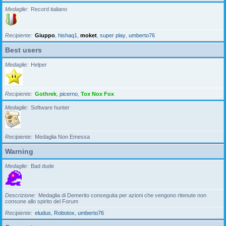
Medaglie
Record italiano
Recipiente
Giuppo
,
hishaq1
,
moket
,
super play
,
umberto76
Best users
Medaglie
Helper
Recipiente
Gothrek
,
picerno
,
Tox Nox Fox
Medaglie
Software hunter
Recipiente
Medaglia Non Emessa
Warning
Medaglie
Bad dude
Descrizione
Medaglia di Demerito conseguita per azioni che vengono ritenute non
consone allo spirito del Forum
Recipiente
eludus
,
Robotox
,
umberto76