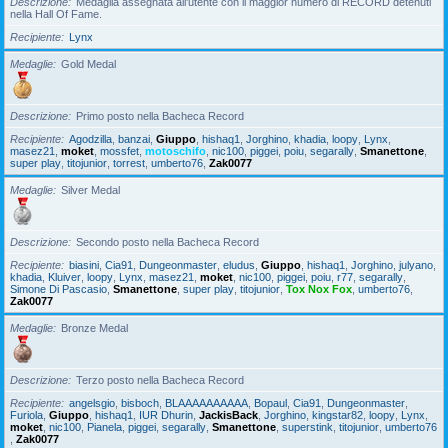
Descrizione
Medaglia assegnata all'utente con il maggior numero di RECORD detenuti
nella Hall Of Fame.
Recipiente
Lynx
Medaglie
Gold Medal
Descrizione
Primo posto nella Bacheca Record
Recipiente
Agodzilla
,
banzai
,
Giuppo
,
hishaq1
,
Jorghino
,
khadia
,
loopy
,
Lynx
,
masez21
,
moket
,
mossfet
,
motoschifo
,
nic100
,
piggei
,
poiu
,
segarally
,
Smanettone
,
super play
,
titojunior
,
torrest
,
umberto76
,
Zak0077
Medaglie
Silver Medal
Descrizione
Secondo posto nella Bacheca Record
Recipiente
biasini
,
Cia91
,
Dungeonmaster
,
eludus
,
Giuppo
,
hishaq1
,
Jorghino
,
julyano
,
khadia
,
Kluiver
,
loopy
,
Lynx
,
masez21
,
moket
,
nic100
,
piggei
,
poiu
,
r77
,
segarally
,
Simone Di Pascasio
,
Smanettone
,
super play
,
titojunior
,
Tox Nox Fox
,
umberto76
,
Zak0077
Medaglie
Bronze Medal
Descrizione
Terzo posto nella Bacheca Record
Recipiente
angelsgio
,
bisboch
,
BLAAAAAAAAAA
,
Bopaul
,
Cia91
,
Dungeonmaster
,
Furiola
,
Giuppo
,
hishaq1
,
IUR Dhurin
,
JackisBack
,
Jorghino
,
kingstar82
,
loopy
,
Lynx
,
moket
,
nic100
,
Pianela
,
piggei
,
segarally
,
Smanettone
,
superstink
,
titojunior
,
umberto76
,
Zak0077