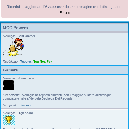
Ricordati di aggiornare l'
Avatar
usando una immagine che ti distingua nel
Forum
MOD Powers
Medaglie
BanHammer
Recipiente
Robotox
,
Tox Nox Fox
Gamers
Medaglie
Score Hero
Descrizione
Medaglia assegnata all'utente con il maggior numero di medaglie
conquistate nelle sfide della Bacheca Dei Records
Recipiente
titojunior
Medaglie
High score