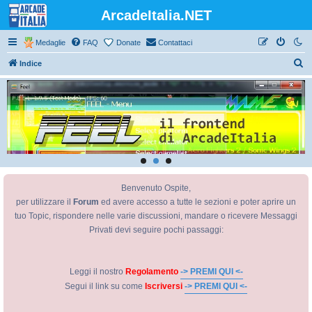
ArcadeItalia.NET
Medaglie
FAQ
Donate
Contattaci
C
Indice
e
r
c
a
Benvenuto Ospite,
per utilizzare il
Forum
ed avere accesso a tutte le sezioni e poter aprire un
tuo Topic, rispondere nelle varie discussioni, mandare o ricevere Messaggi
Privati devi seguire pochi passaggi:
Leggi il nostro
Regolamento
-> PREMI QUI <-
Segui il link su come
Iscriversi
-> PREMI QUI <-