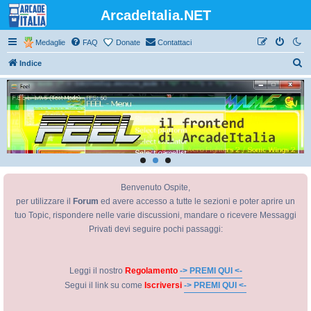
ArcadeItalia.NET
Medaglie
FAQ
Donate
Contattaci
C
Indice
e
r
c
a
Benvenuto Ospite,
per utilizzare il
Forum
ed avere accesso a tutte le sezioni e poter aprire un
tuo Topic, rispondere nelle varie discussioni, mandare o ricevere Messaggi
Privati devi seguire pochi passaggi:
Leggi il nostro
Regolamento
-> PREMI QUI <-
Segui il link su come
Iscriversi
-> PREMI QUI <-