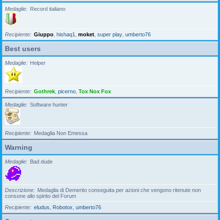
Medaglie
Record italiano
Recipiente
Giuppo
,
hishaq1
,
moket
,
super play
,
umberto76
Best users
Medaglie
Helper
Recipiente
Gothrek
,
picerno
,
Tox Nox Fox
Medaglie
Software hunter
Recipiente
Medaglia Non Emessa
Warning
Medaglie
Bad dude
Descrizione
Medaglia di Demerito conseguita per azioni che vengono ritenute non
consone allo spirito del Forum
Recipiente
eludus
,
Robotox
,
umberto76