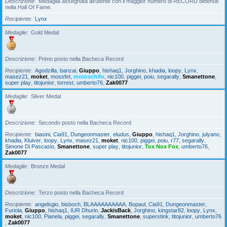
Descrizione
Medaglia assegnata all'utente con il maggior numero di RECORD detenuti
nella Hall Of Fame.
Recipiente
Lynx
Medaglie
Gold Medal
Descrizione
Primo posto nella Bacheca Record
Recipiente
Agodzilla
,
banzai
,
Giuppo
,
hishaq1
,
Jorghino
,
khadia
,
loopy
,
Lynx
,
masez21
,
moket
,
mossfet
,
motoschifo
,
nic100
,
piggei
,
poiu
,
segarally
,
Smanettone
,
super play
,
titojunior
,
torrest
,
umberto76
,
Zak0077
Medaglie
Silver Medal
Descrizione
Secondo posto nella Bacheca Record
Recipiente
biasini
,
Cia91
,
Dungeonmaster
,
eludus
,
Giuppo
,
hishaq1
,
Jorghino
,
julyano
,
khadia
,
Kluiver
,
loopy
,
Lynx
,
masez21
,
moket
,
nic100
,
piggei
,
poiu
,
r77
,
segarally
,
Simone Di Pascasio
,
Smanettone
,
super play
,
titojunior
,
Tox Nox Fox
,
umberto76
,
Zak0077
Medaglie
Bronze Medal
Descrizione
Terzo posto nella Bacheca Record
Recipiente
angelsgio
,
bisboch
,
BLAAAAAAAAAA
,
Bopaul
,
Cia91
,
Dungeonmaster
,
Furiola
,
Giuppo
,
hishaq1
,
IUR Dhurin
,
JackisBack
,
Jorghino
,
kingstar82
,
loopy
,
Lynx
,
moket
,
nic100
,
Pianela
,
piggei
,
segarally
,
Smanettone
,
superstink
,
titojunior
,
umberto76
,
Zak0077