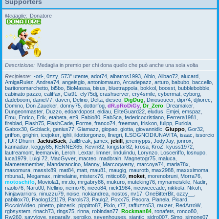
Supporters
Medaglie
Donatore
Descrizione
Medaglia in premio per chi dona quello che può anche una sola volta
Recipiente
-ori-
,
0zzy
,
573° utente
,
adot74
,
albatros1993
,
Albio
,
Alibao72
,
alucard
,
AmigaRulez
,
Andrea74
,
angelsgio
,
antoniomauro
,
Arcadepazz
,
arturo
,
babubo
,
baccello
,
baritonomarchetto
,
bi5bo
,
BioMassa
,
bisus
,
bluetrappola
,
bokkol
,
boosst
,
bubblebobble
,
cabinato pazzo
,
califfax
,
Cia91
,
cly75dj
,
crashserver
,
cry4smile
,
cybermat
,
cyborg
,
dadeboom
,
daniel77
,
daven
,
Delirio
,
Delta
,
diesco
,
DigDug
,
Dinosoucer
,
dipi74
,
djfiorec
,
Domino
,
Don Zaucker
,
donny75
,
dottorfog
,
dR.pRoDiGy
,
Dr_Zero
,
Dreamaker
,
Dungeonmaster
,
Duzzo
,
edoardopost
,
eldiau
,
EliteGuard22
,
eludus
,
Emjei
,
emspaz
,
Emu
,
Enrico
,
Erik
,
etabeta
,
ez9
,
Fabio80
,
FabSca
,
federicocristiano
,
Ferrera1981
,
fireblad
,
Flash75
,
FlashCade
,
Forme
,
franco74
,
freeman
,
friskon
,
fulipp
,
Furiola
,
Gabox30
,
Gcblack
,
genius77
,
Giamazz
,
giopao
,
giotta
,
giovannidlc
,
Giuppo
,
Gor32
,
griffon
,
grighin
,
icejoker
,
ighli
,
ildottorgonzo
,
Ilnegri
,
ILSOGNODIUNAVITA
,
isaac
,
issorcio
,
IUR Dhurin
,
JackisBack
,
JailBreak
,
jamex
,
jekill
,
jeremypps
,
JodyJay
,
jonrox
,
kannadav
,
keggy85
,
KENNEX65
,
Kevin82
,
kingstar82
,
krosa
,
KroZ
,
kyuss1972
,
lautreamont
,
leemarvin
,
Lerch
,
Lextar
,
limner
,
lindulindu
,
Lorynzo
,
Losceriffo
,
losnupo
,
luca1979
,
Luigi 72
,
MacGyver
,
macteo
,
madbrain
,
Magnetogr75
,
maluca
,
Mameremember
,
Mandarancino
,
Manny
,
Marcoqwerty
,
marcoya74
,
maria78x
,
masomura
,
massix89
,
mat84
,
matt
,
mau81
,
maugig
,
maurotb
,
max2988
,
maxxximoma
,
mbuna1
,
Megamax
,
mimelaine
,
misterx76
,
mitico69
,
moket
,
morenobruni
,
Morra76
,
motoschifo
,
Moviola1
,
mr.do
,
mrgabry86
,
mukuro
,
muteking76
,
mynameiskile
,
Nadir
,
naolo76
,
Naru00
,
Nellino
,
nemo76
,
nicco84
,
nick1984
,
nicoweecade
,
nikkola
,
Nikoh
,
Ninjawarriors
,
ninuzzu79
,
noise
,
nokiandrea
,
nostos
,
nv17
,
OneBitterBit
,
ozzy__
,
pablitox70
,
Paolog121179
,
Parols73
,
Paulq2
,
Pcxx75
,
Pecora
,
Pianela
,
Picard
,
PiccoloVideo
,
pinetto
,
pinzerik
,
pippitto87
,
Pixio
,
r77
,
raffuzzo53
,
rauzer
,
RedArroW
,
rgbsystem
,
rinach73
,
rings75
,
rinna
,
robindan77
,
Rockman84
,
ronafets
,
ronco80
,
Rw260
,
savylove
,
segarally
,
serpiko
,
sevenhouses
,
siantic
,
sidro007
,
Simo
,
simone07
,