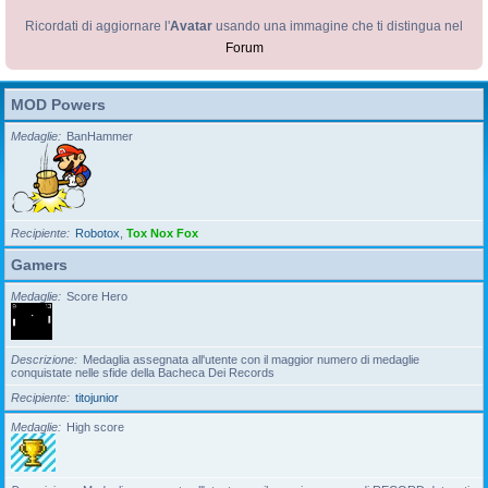
Ricordati di aggiornare l'
Avatar
usando una immagine che ti distingua nel
Forum
MOD Powers
Medaglie
BanHammer
Recipiente
Robotox
,
Tox Nox Fox
Gamers
Medaglie
Score Hero
Descrizione
Medaglia assegnata all'utente con il maggior numero di medaglie
conquistate nelle sfide della Bacheca Dei Records
Recipiente
titojunior
Medaglie
High score